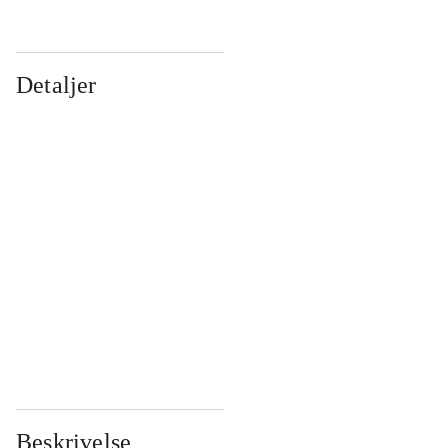
Detaljer
...
...
...
...
...
...
...
...
...
...
...
...
Beskrivelse