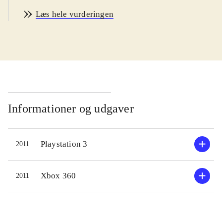
mest dedikerede og tålmodige kan
Læs hele vurderingen
være med, og man skal være mindst
14 år for at forstå de mange
muligheder og konsekvenser ved
bilernes indstillinger. Sproget er
engelsk. PEGI: 3
.
Sidste år startede Codemasters en ny
F1-serie til spillekonsollerne og pc.
Informationer og udgaver
Spillet blev berømt og berygtet for
den ultrahøje realisme og stejle
Playstation 3
2011
indlæringskurve. Her i 2011-
versionen bygger Codemasters videre
på den realistiske tilgang. Man kan
Xbox 360
2011
godt nok justere sværhedsgraden ved
at slå diverse driving assists til, men
de konkurrerende biler er generelt