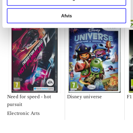
Minder om
Afvis
Need for speed - hot
Disney universe
F1
pursuit
Electronic Arts