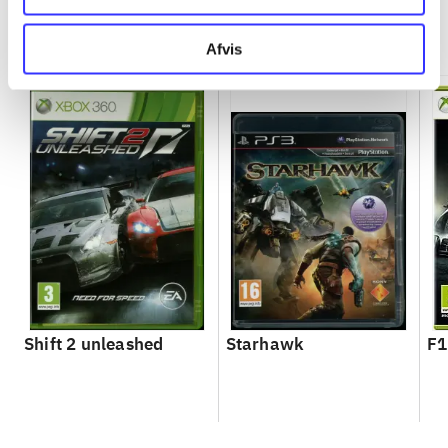
Minder om
Afvis
Shift 2 unleashed
Starhawk
F1