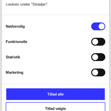
Alle registrerede artikler fordelt på udgivelser
cookies under ”Detaljer”.
...
Samtykkevalg
Nødvendig
...
Funktionelle
...
Statistik
...
Marketing
...
Tillad alle
Tillad valgte