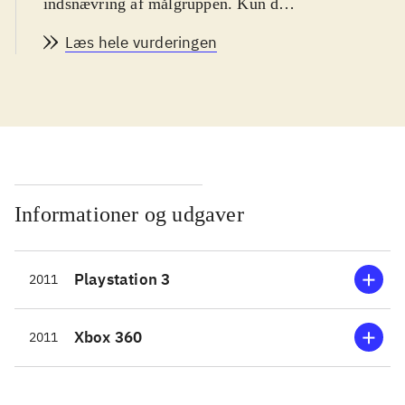
indsnævring af målgruppen. Kun de
mest dedikerede og tålmodige kan
Læs hele vurderingen
være med, og man skal være mindst
14 år for at forstå de mange
muligheder og konsekvenser ved
bilernes indstillinger. Sproget er
engelsk. PEGI: 3
.
Sidste år startede Codemasters en ny
F1-serie til spillekonsollerne og pc.
Informationer og udgaver
Spillet blev berømt og berygtet for
den ultrahøje realisme og stejle
Playstation 3
2011
indlæringskurve. Her i 2011-
versionen bygger Codemasters videre
på den realistiske tilgang. Man kan
Xbox 360
2011
godt nok justere sværhedsgraden ved
at slå diverse driving assists til, men