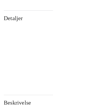
Detaljer
...
...
...
...
...
...
...
...
...
...
...
...
Beskrivelse