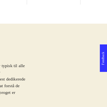
Feedback
ypisk til alle
r
est dedikerede
t forstå de
proget er
ne og pc. Spillet