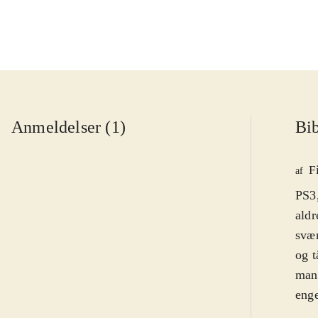
Anmeldelser (1)
Bib
F
af
PS3,
aldr
svæ
og t
mang
enge
Sids