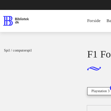
Forside
B
Spil / computerspil
F1 Fo
Playstation 3