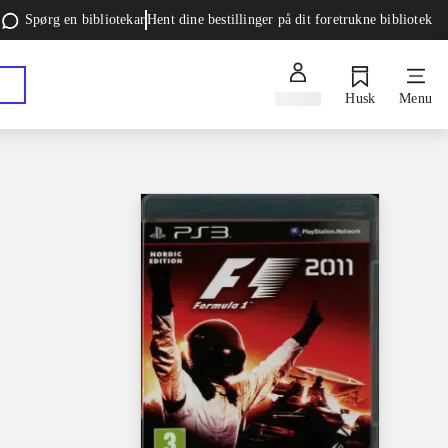
Spørg en bibliotekar
Hent dine bestillinger på dit foretrukne bibliotek
Log ind
Husk
Menu