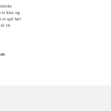
istiske
 er klar, og
 et spil før!
til 16
 om