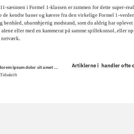
011-sæsonen i Formel 1-klassen er rammen for dette super-real
le de kendte baner og kørere fra den virkelige Formel 1-verden
ig benhård, ubarmhjertig modstand, som du aldrig har oplevet i
 alene eller med en kammerat på samme spillekonsol, eller op 
 netværk.
Artiklerne i
handler ofte
lorem ipsum dolor sit amet ...
Tidsskrift