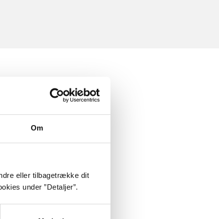
Om
dre eller tilbagetrække dit
okies under ”Detaljer”.