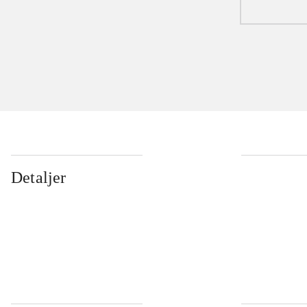
Detaljer
...
...
...
...