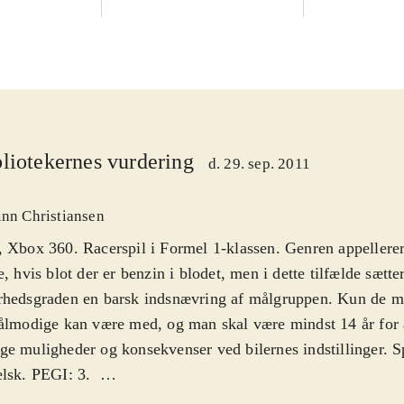
liotekernes vurdering
d. 29. sep. 2011
inn Christiansen
 Xbox 360. Racerspil i Formel 1-klassen. Genren appellerer t
e, hvis blot der er benzin i blodet, men i dette tilfælde sætte
rhedsgraden en barsk indsnævring af målgruppen. Kun de m
ålmodige kan være med, og man skal være mindst 14 år for a
e muligheder og konsekvenser ved bilernes indstillinger. S
lsk. PEGI: 3
.
te år startede Codemasters en ny F1-serie til spillekonsoller