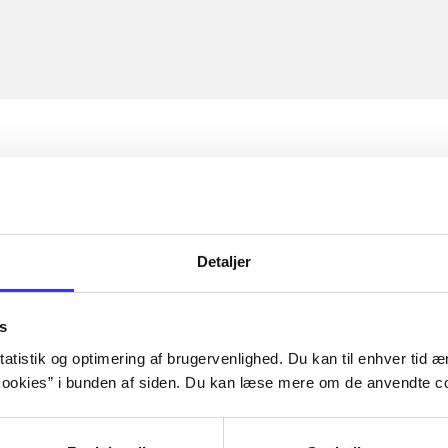
Detaljer
s
atistik og optimering af brugervenlighed. Du kan til enhver tid æn
ookies” i bunden af siden. Du kan læse mere om de anvendte co