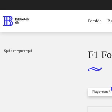
Forside
B
Spil / computerspil
F1 Fo
Playstation 3