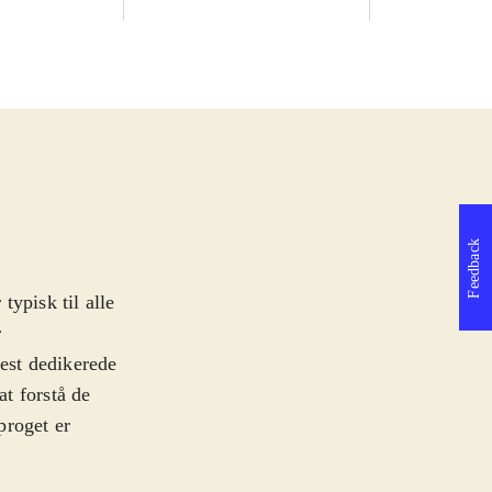
Feedback
ypisk til alle
r
est dedikerede
t forstå de
proget er
ne og pc. Spillet