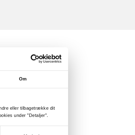
Om
dre eller tilbagetrække dit
okies under ”Detaljer”.