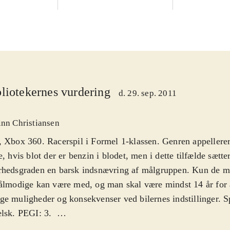
liotekernes vurdering
d. 29. sep. 2011
inn Christiansen
 Xbox 360. Racerspil i Formel 1-klassen. Genren appellerer t
e, hvis blot der er benzin i blodet, men i dette tilfælde sætte
rhedsgraden en barsk indsnævring af målgruppen. Kun de m
ålmodige kan være med, og man skal være mindst 14 år for a
e muligheder og konsekvenser ved bilernes indstillinger. S
lsk. PEGI: 3
.
te år startede Codemasters en ny F1-serie til spillekonsoller