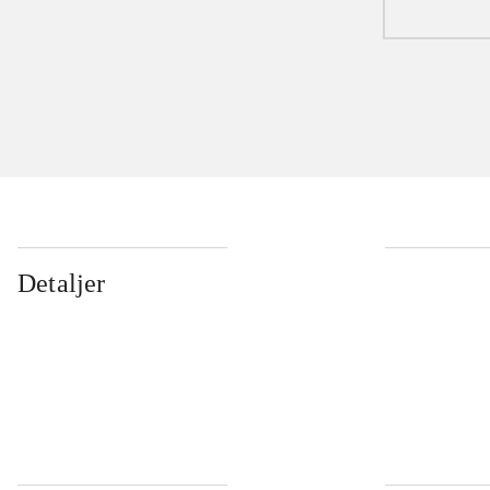
Detaljer
...
...
...
...