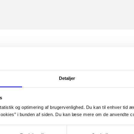
Detaljer
s
atistik og optimering af brugervenlighed. Du kan til enhver tid æn
ookies” i bunden af siden. Du kan læse mere om de anvendte co