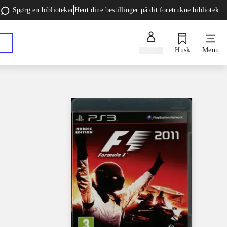
Spørg en bibliotekar
Hent dine bestillinger på dit foretrukne bibliotek
Log ind
Husk
Menu