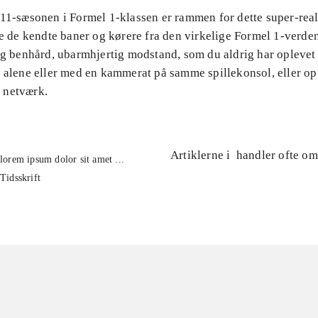
011-sæsonen i Formel 1-klassen er rammen for dette super-real
le de kendte baner og kørere fra den virkelige Formel 1-verden
ig benhård, ubarmhjertig modstand, som du aldrig har oplevet i
 alene eller med en kammerat på samme spillekonsol, eller op 
 netværk.
Artiklerne i
handler ofte om
lorem ipsum dolor sit amet ...
Tidsskrift