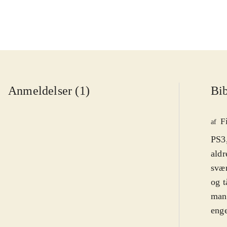
Anmeldelser (1)
Bib
F
af
PS3,
aldr
svæ
og t
mang
enge
Sids