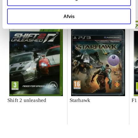
Minder om
Afvis
Shift 2 unleashed
Starhawk
F1