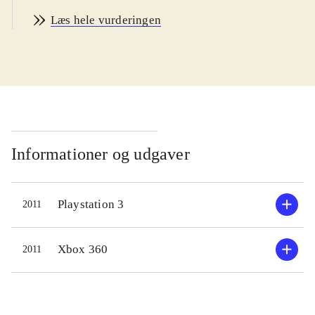
mest dedikerede og tålmodige kan
Læs hele vurderingen
være med, og man skal være mindst
14 år for at forstå de mange
muligheder og konsekvenser ved
bilernes indstillinger. Sproget er
engelsk. PEGI: 3
.
Sidste år startede Codemasters en ny
F1-serie til spillekonsollerne og pc.
Informationer og udgaver
Spillet blev berømt og berygtet for
den ultrahøje realisme og stejle
Playstation 3
2011
indlæringskurve. Her i 2011-
versionen bygger Codemasters videre
på den realistiske tilgang. Man kan
Xbox 360
2011
godt nok justere sværhedsgraden ved
at slå diverse driving assists til, men
de konkurrerende biler er generelt