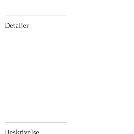
Detaljer
...
...
...
...
...
...
...
...
...
...
...
...
Beskrivelse