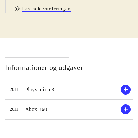
mest dedikerede og tålmodige kan
Læs hele vurderingen
være med, og man skal være mindst
14 år for at forstå de mange
muligheder og konsekvenser ved
bilernes indstillinger. Sproget er
engelsk. PEGI: 3
.
Sidste år startede Codemasters en ny
F1-serie til spillekonsollerne og pc.
Informationer og udgaver
Spillet blev berømt og berygtet for
den ultrahøje realisme og stejle
Playstation 3
2011
indlæringskurve. Her i 2011-
versionen bygger Codemasters videre
på den realistiske tilgang. Man kan
Xbox 360
2011
godt nok justere sværhedsgraden ved
at slå diverse driving assists til, men
de konkurrerende biler er generelt