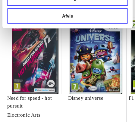
Minder om
Afvis
Need for speed - hot
Disney universe
F1
pursuit
Electronic Arts