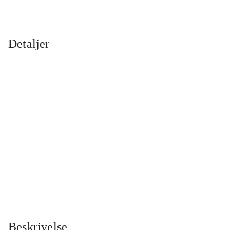
Detaljer
...
...
...
...
...
...
...
...
...
...
...
...
Beskrivelse