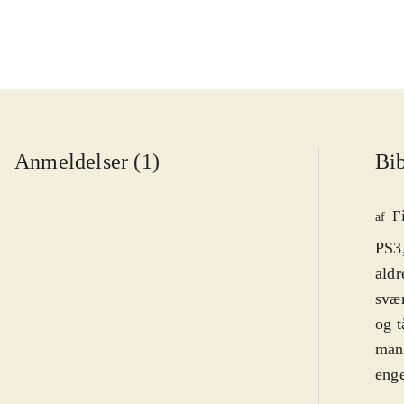
Anmeldelser (1)
Bib
F
af
PS3,
aldr
svæ
og t
mang
enge
Sids