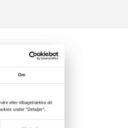
Om
dre eller tilbagetrække dit
okies under ”Detaljer”.