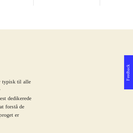
Feedback
ypisk til alle
r
est dedikerede
t forstå de
proget er
ne og pc. Spillet