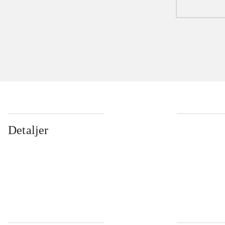
Detaljer
...
...
...
...