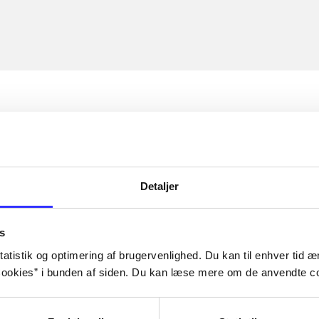
Detaljer
s
atistik og optimering af brugervenlighed. Du kan til enhver tid æn
ookies” i bunden af siden. Du kan læse mere om de anvendte co