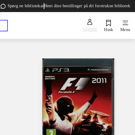
Spørg en bibliotekar
Hent dine bestillinger på dit foretrukne bibliotek
Log ind
Husk
Menu