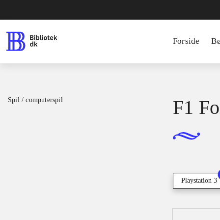
Forside
B
Spil / computerspil
F1 Fo
Playstation 3