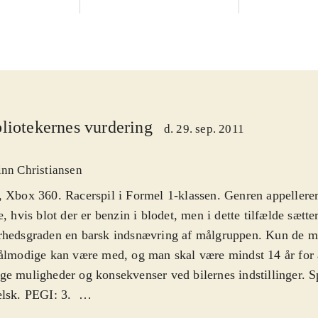
liotekernes vurdering
d. 29. sep. 2011
inn Christiansen
 Xbox 360. Racerspil i Formel 1-klassen. Genren appellerer t
e, hvis blot der er benzin i blodet, men i dette tilfælde sætte
rhedsgraden en barsk indsnævring af målgruppen. Kun de m
ålmodige kan være med, og man skal være mindst 14 år for a
e muligheder og konsekvenser ved bilernes indstillinger. S
lsk. PEGI: 3
.
te år startede Codemasters en ny F1-serie til spillekonsoller