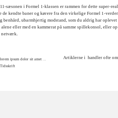
011-sæsonen i Formel 1-klassen er rammen for dette super-real
le de kendte baner og kørere fra den virkelige Formel 1-verden
ig benhård, ubarmhjertig modstand, som du aldrig har oplevet i
 alene eller med en kammerat på samme spillekonsol, eller op 
 netværk.
Artiklerne i
handler ofte om
lorem ipsum dolor sit amet ...
Tidsskrift