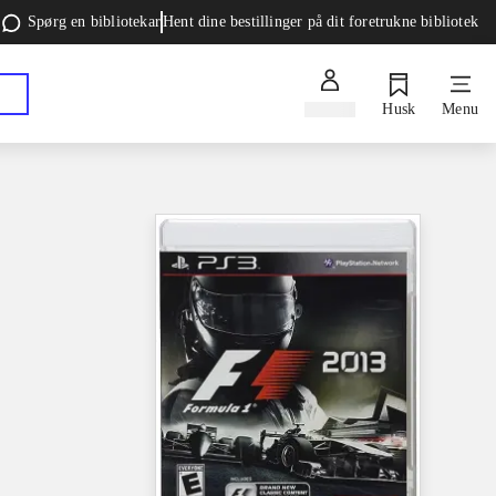
Spørg en bibliotekar
Hent dine bestillinger på dit foretrukne bibliotek
Log ind
Husk
Menu