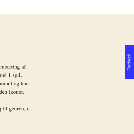
Feedback
 ombæring af
el 1 spil.
kummet og kan
den ikoner.
 til genren, og
e, skal nok kigge
 krav til
er en syndflod af