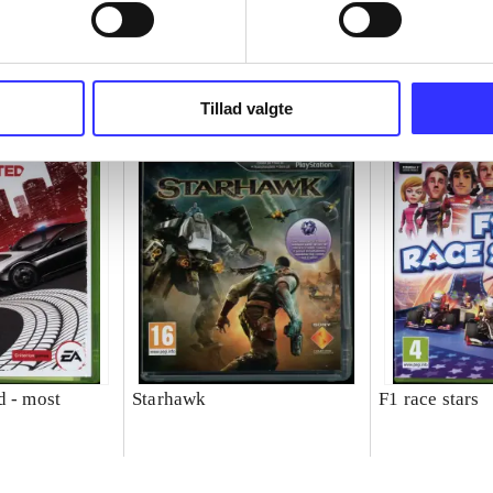
Tillad valgte
d - most
Starhawk
F1 race stars