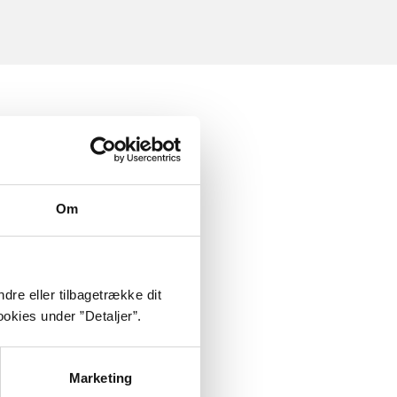
Om
dre eller tilbagetrække dit
okies under ”Detaljer”.
Marketing