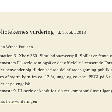
liotekernes vurdering
d. 16. okt. 2013
inn Wraae Poulsen
station 3, Xbox 360. Simulation/racerspil. Spillet er femte
masters F1-serie som også er det officielle licenserede Form
let henvender sig til den seriøse del af racer-gaming publi
les af større børn fra ca. 12 år, unge og voksne. PEGI på 3 u
let er på engelsk
.
master's F1-serie er kendt for sin ret kompromisløse tilgang
lere som blot lige skal have et par hurtige runder i en sej øs
æs hele vurderingen
e steder end her. Realismen og sværhedsgraden stiller en del
lerens tålmodighed og evner med controlleren. Spillet rumm