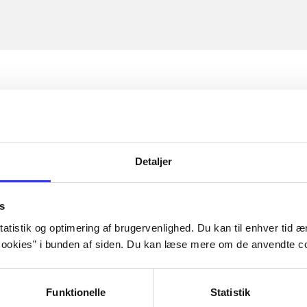
Detaljer
s
atistik og optimering af brugervenlighed. Du kan til enhver tid æn
ookies” i bunden af siden. Du kan læse mere om de anvendte co
Funktionelle
Statistik