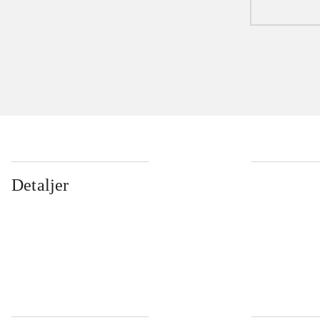
Detaljer
...
...
...
...