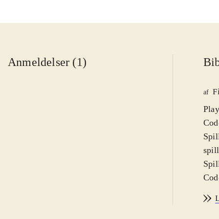
Anmeldelser (1)
Bib
F
af
Play
Code
Spil
spil
Spil
Code
spil
L
andr
spil