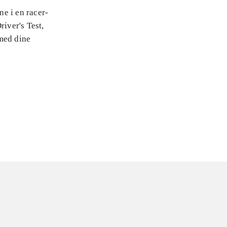
ne i en racer-
river's Test,
 med dine