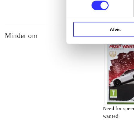
Afvis
Minder om
Need for spee
wanted