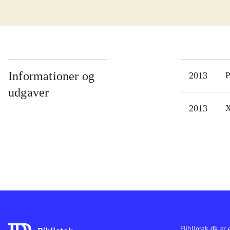
spil
vil 
Youn
meka
mode
Informationer og
2013
P
rigt
udgaver
"Gra
2013
X
arka
Spil
tålm
nørd
trod
Bibliotek.dk er 