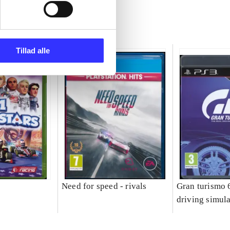
Tillad alle
Need for speed - rivals
Gran turismo 6
driving simula