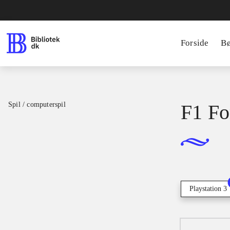
Forside
B
Spil / computerspil
F1 Fo
Playstation 3