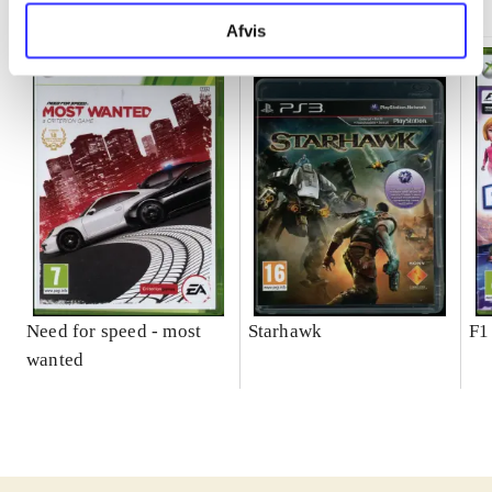
Afvis
Need for speed - most
Starhawk
F1
wanted