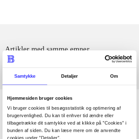
Artikler med samme emner
Fra
Samtykke
Detaljer
Om
Hjemmesiden bruger cookies
Vi bruger cookies til besøgsstatistik og optimering af
brugervenlighed. Du kan til enhver tid ændre eller
Artikler
tilbagetrække dit samtykke ved at klikke på ”Cookies” i
Alle registrerede artikler fordelt på udgivelser
bunden af siden. Du kan læse mere om de anvendte
cookies under ”Detaljer”.