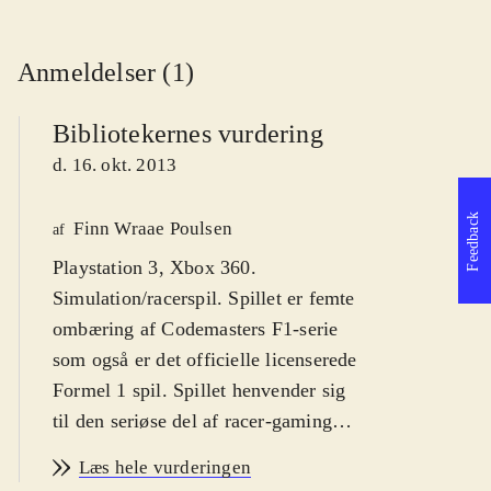
Anmeldelser (1)
Bibliotekernes vurdering
d. 16. okt. 2013
Feedback
Finn Wraae Poulsen
af
Playstation 3, Xbox 360.
Simulation/racerspil. Spillet er femte
ombæring af Codemasters F1-serie
som også er det officielle licenserede
Formel 1 spil. Spillet henvender sig
til den seriøse del af racer-gaming
publikummet og kan spilles af større
Læs hele vurderingen
børn fra ca. 12 år, unge og voksne.