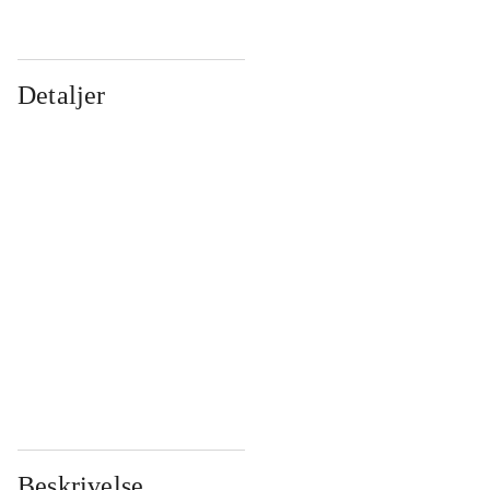
Detaljer
...
...
...
...
...
...
...
...
...
...
...
...
Beskrivelse