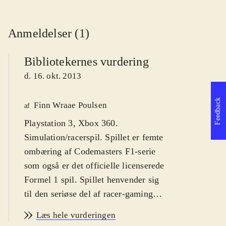
Anmeldelser (1)
Bibliotekernes vurdering
d. 16. okt. 2013
Feedback
Finn Wraae Poulsen
af
Playstation 3, Xbox 360.
Simulation/racerspil. Spillet er femte
ombæring af Codemasters F1-serie
som også er det officielle licenserede
Formel 1 spil. Spillet henvender sig
til den seriøse del af racer-gaming
publikummet og kan spilles af større
Læs hele vurderingen
børn fra ca. 12 år, unge og voksne.