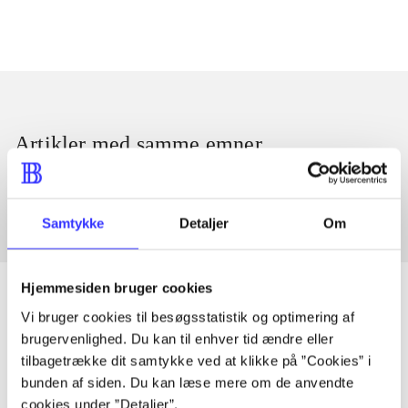
Artikler med samme emner
Fra
Samtykke
Detaljer
Om
Hjemmesiden bruger cookies
Vi bruger cookies til besøgsstatistik og optimering af
brugervenlighed. Du kan til enhver tid ændre eller
Artikler
tilbagetrække dit samtykke ved at klikke på ”Cookies” i
Alle registrerede artikler fordelt på udgivelser
bunden af siden. Du kan læse mere om de anvendte
cookies under ”Detaljer”.