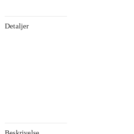
Detaljer
...
...
...
...
...
...
...
...
...
...
...
...
Beskrivelse