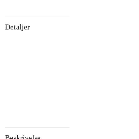
Detaljer
...
...
...
...
...
...
...
...
...
...
...
...
Beskrivelse