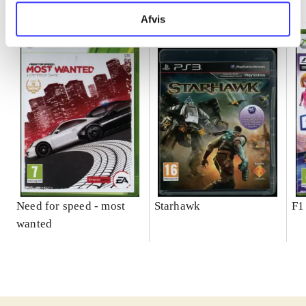
Afvis
Need for speed - most
Starhawk
F1
wanted