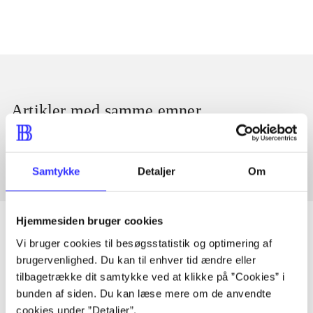
Artikler med samme emner
Fra
Samtykke
Detaljer
Om
Hjemmesiden bruger cookies
Vi bruger cookies til besøgsstatistik og optimering af
brugervenlighed. Du kan til enhver tid ændre eller
Artikler
tilbagetrække dit samtykke ved at klikke på ”Cookies” i
Alle registrerede artikler fordelt på udgivelser
bunden af siden. Du kan læse mere om de anvendte
cookies under ”Detaljer”.