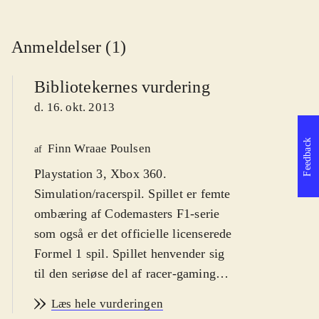
Anmeldelser (1)
Bibliotekernes vurdering
d. 16. okt. 2013
Feedback
Finn Wraae Poulsen
af
Playstation 3, Xbox 360.
Simulation/racerspil. Spillet er femte
ombæring af Codemasters F1-serie
som også er det officielle licenserede
Formel 1 spil. Spillet henvender sig
til den seriøse del af racer-gaming
publikummet og kan spilles af større
Læs hele vurderingen
børn fra ca. 12 år, unge og voksne.