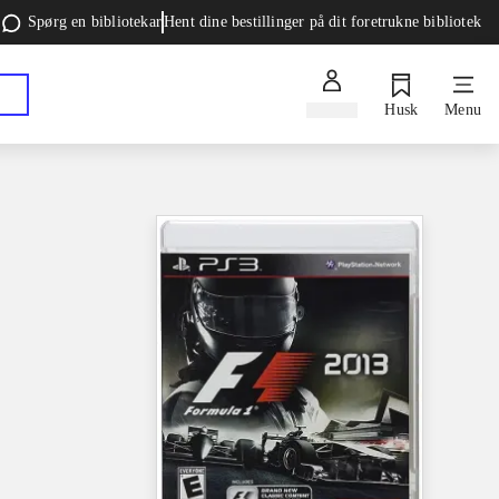
Spørg en bibliotekar
Hent dine bestillinger på dit foretrukne bibliotek
Log ind
Husk
Menu