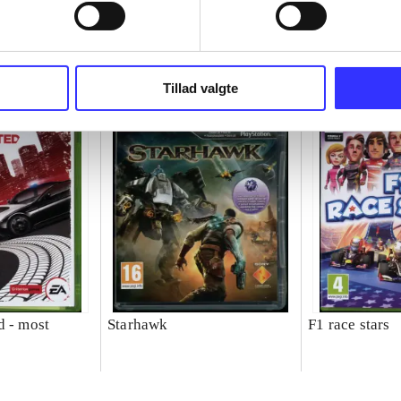
Tillad valgte
d - most
Starhawk
F1 race stars