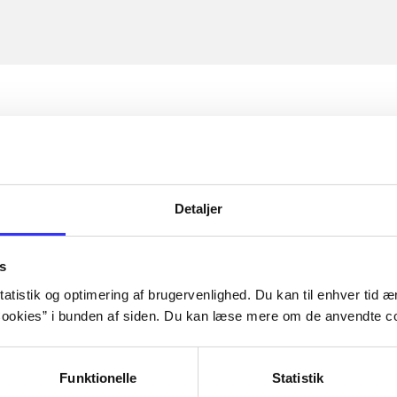
Detaljer
s
atistik og optimering af brugervenlighed. Du kan til enhver tid æn
ookies” i bunden af siden. Du kan læse mere om de anvendte co
Funktionelle
Statistik