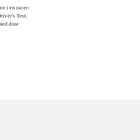
ne i en racer-
river's Test,
 med dine