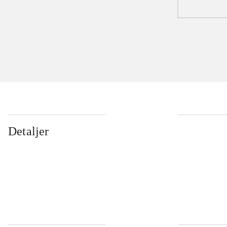
Detaljer
...
...
...
...