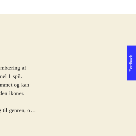
Feedback
 ombæring af
el 1 spil.
kummet og kan
den ikoner.
 til genren, og
e, skal nok kigge
 krav til
er en syndflod af