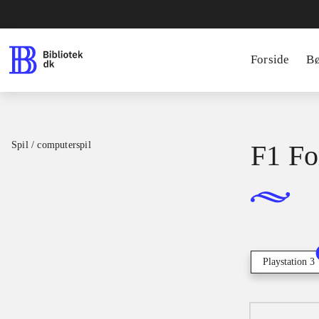
Forside
B
Spil / computerspil
F1 Fo
Playstation 3