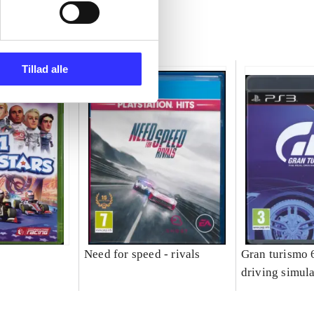
Tillad alle
Need for speed - rivals
Gran turismo 6
driving simula