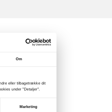
Om
dre eller tilbagetrække dit
okies under ”Detaljer”.
Marketing