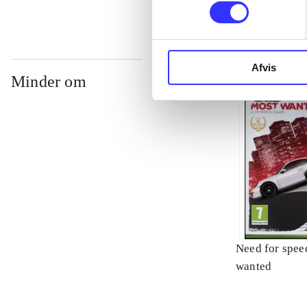
Afvis
Minder om
Need for spee
wanted