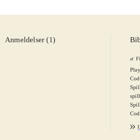
Anmeldelser (1)
Bib
F
af
Play
Code
Spil
spil
Spil
Code
spil
L
andr
spil