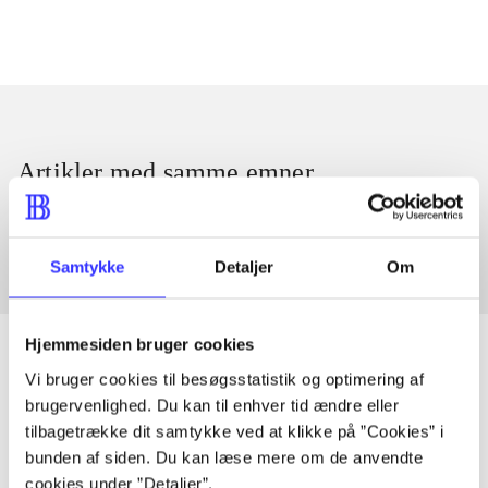
Artikler med samme emner
Fra
Samtykke
Detaljer
Om
Hjemmesiden bruger cookies
Vi bruger cookies til besøgsstatistik og optimering af
brugervenlighed. Du kan til enhver tid ændre eller
Artikler
tilbagetrække dit samtykke ved at klikke på ”Cookies” i
Alle registrerede artikler fordelt på udgivelser
bunden af siden. Du kan læse mere om de anvendte
cookies under ”Detaljer”.