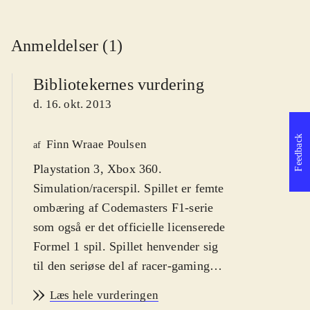
Anmeldelser (1)
Bibliotekernes vurdering
d. 16. okt. 2013
Feedback
Finn Wraae Poulsen
af
Playstation 3, Xbox 360.
Simulation/racerspil. Spillet er femte
ombæring af Codemasters F1-serie
som også er det officielle licenserede
Formel 1 spil. Spillet henvender sig
til den seriøse del af racer-gaming
publikummet og kan spilles af større
Læs hele vurderingen
børn fra ca. 12 år, unge og voksne.