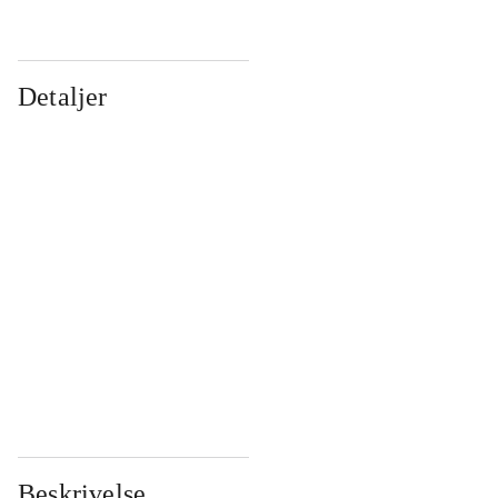
Detaljer
...
...
...
...
...
...
...
...
...
...
...
...
Beskrivelse