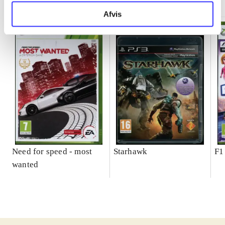
Afvis
Need for speed - most
Starhawk
F1
wanted