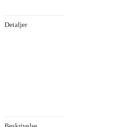
Detaljer
...
...
...
...
...
...
...
...
...
...
...
...
Beskrivelse