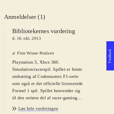
Anmeldelser (1)
Bibliotekernes vurdering
d. 16. okt. 2013
Feedback
Finn Wraae Poulsen
af
Playstation 3, Xbox 360.
Simulation/racerspil. Spillet er femte
ombæring af Codemasters F1-serie
som også er det officielle licenserede
Formel 1 spil. Spillet henvender sig
til den seriøse del af racer-gaming
publikummet og kan spilles af større
Læs hele vurderingen
børn fra ca. 12 år, unge og voksne.