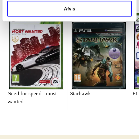
Afvis
Need for speed - most
Starhawk
F1
wanted