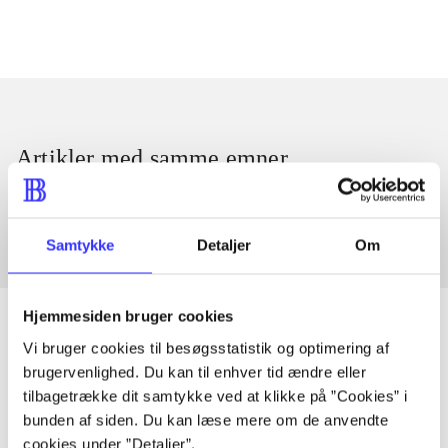
Artikler med samme emner
Fra
Samtykke
Detaljer
Om
Hjemmesiden bruger cookies
Vi bruger cookies til besøgsstatistik og optimering af
brugervenlighed. Du kan til enhver tid ændre eller
Artikler
tilbagetrække dit samtykke ved at klikke på ”Cookies” i
Alle registrerede artikler fordelt på udgivelser
bunden af siden. Du kan læse mere om de anvendte
cookies under ”Detaljer”.