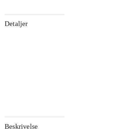
Detaljer
...
...
...
...
...
...
...
...
...
...
...
...
Beskrivelse