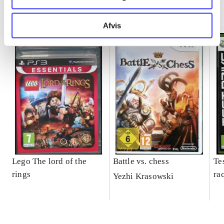
Minder om
Afvis
Lego The lord of the
Battle vs. chess
Tes
rings
ra
Yezhi Krasowski