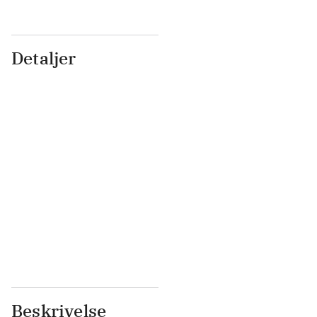
Detaljer
...
...
...
...
...
...
...
...
...
...
...
...
Beskrivelse