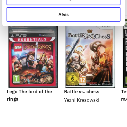
Minder om
Afvis
Lego The lord of the
Battle vs. chess
Te
rings
ra
Yezhi Krasowski