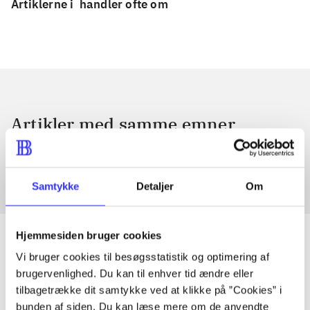
Artiklerne i
handler ofte om
Artikler med samme emner
Fra
Samtykke
Detaljer
Om
Hjemmesiden bruger cookies
Vi bruger cookies til besøgsstatistik og optimering af
brugervenlighed. Du kan til enhver tid ændre eller
Artikler
tilbagetrække dit samtykke ved at klikke på ”Cookies” i
Alle registrerede artikler fordelt på udgivelser
bunden af siden. Du kan læse mere om de anvendte