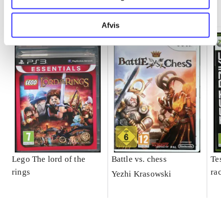
Minder om
Afvis
Lego The lord of the
Battle vs. chess
Tes
rings
ra
Yezhi Krasowski