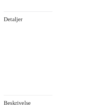
Detaljer
...
...
...
...
...
...
...
...
...
...
...
...
Beskrivelse