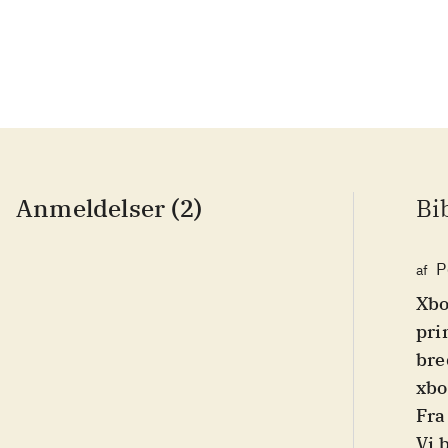
Anmeldelser (2)
Bi
P
af
Xbo
pri
bre
xbo
Fra
Vi 