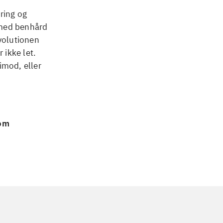
dring og
t med benhård
volutionen
 ikke let.
imod, eller
 om