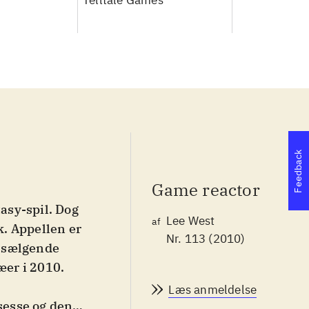
Telltale Games
Feedback
Game reactor
tasy-spil. Dog
Lee West
af
k. Appellen er
Nr. 113 (2010)
t sælgende
æer i 2010.
Læs anmeldelse
nsesse og den