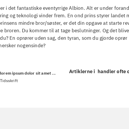
i er i det fantastiske eventyrrige Albion. Alt er under foran
ering og teknologi vinder frem. En ond prins styrer lande
insens mindre bror/søster, er det din opgave at starte re
e broren. Du kommer til at tage beslutninger. Og det bliver
du? En oprører uden sag, den tyran, som du gjorde oprør 
 hersker nogensinde?
Artiklerne i
handler ofte
lorem ipsum dolor sit amet ...
Tidsskrift