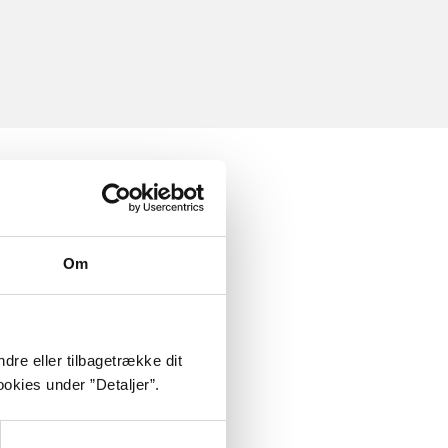
Om
dre eller tilbagetrække dit
okies under ”Detaljer”.