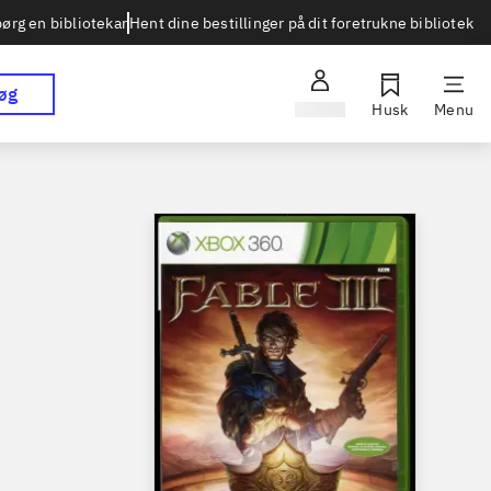
Hent dine bestillinger på dit foretrukne bibliotek
ørg en bibliotekar
øg
Log ind
Husk
Menu