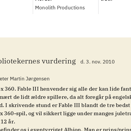
Monolith Productions
bliotekernes vurdering
d. 3. nov. 2010
eter Martin Jørgensen
x 360. Fable III henvender sig alle der kan lide fan
mært de lidt ældre spillere, da alt foregår på engels
d. I skrivende stund er Fable III blandt de tre beds
x 360-spil, og vil sikkert ligge under manges juletr
 12 år
.
befinder os i eventyrriget Albion. Man er prins/pri