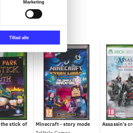
Marketing
Tillad alle
the stick of
Minecraft - story mode
Assassin's cr