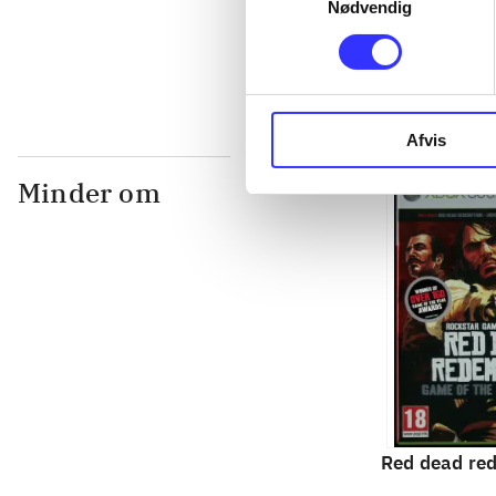
Nødvendig
...
Afvis
Minder om
Red dead re