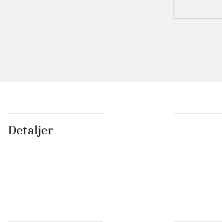
Detaljer
...
...
...
...