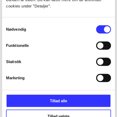
Artikler
cookies under ”Detaljer”.
Alle registrerede artikler fordelt på udgivelser
Samtykkevalg
...
Nødvendig
...
Funktionelle
...
Statistik
...
Marketing
...
Tillad alle
Tillad valgte