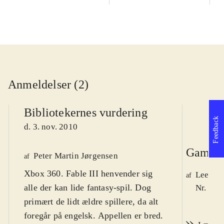
Anmeldelser (2)
Bibliotekernes vurdering
Feedback
d. 3. nov. 2010
Game r
Peter Martin Jørgensen
af
Xbox 360. Fable III henvender sig
Lee We
af
alle der kan lide fantasy-spil. Dog
Nr. 113
primært de lidt ældre spillere, da alt
foregår på engelsk. Appellen er bred.