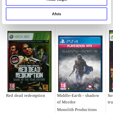
Afvis
Minder om
Red dead redemption
Middle-Earth - shadow
So
of Mordor
tr
Monolith Productions