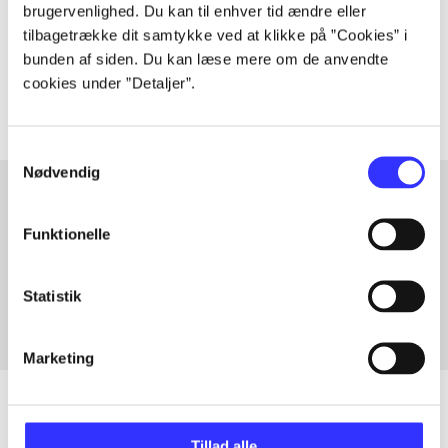
lorem ipsum dolor sit amet ...
brugervenlighed. Du kan til enhver tid ændre eller
Tidsskrift
tilbagetrække dit samtykke ved at klikke på ”Cookies” i
bunden af siden. Du kan læse mere om de anvendte
Artiklerne i
handler ofte om
cookies under ”Detaljer”.
Samtykkevalg
Nødvendig
Funktionelle
Artikler med samme emner
Fra
Statistik
Marketing
Tillad alle