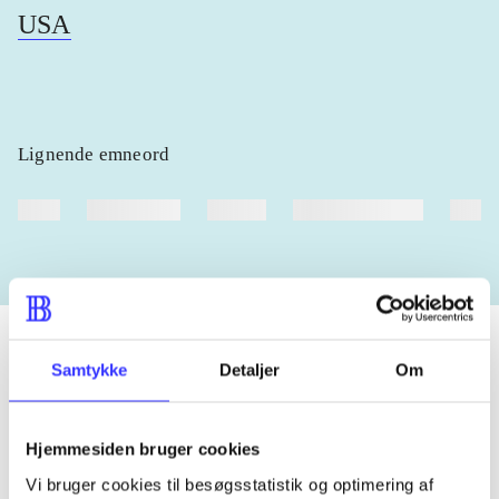
USA
Lignende emneord
heste
børnebøger
ridning
hestesygdomme
vokal
Samtykke
Detaljer
Om
Tidsskrift
Artiklen er en del af
Hjemmesiden bruger cookies
Vi bruger cookies til besøgsstatistik og optimering af