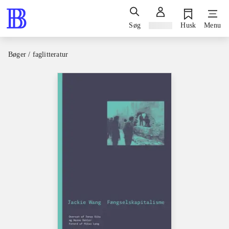
Søg
Log ind
Husk
Menu
Bøger / faglitteratur