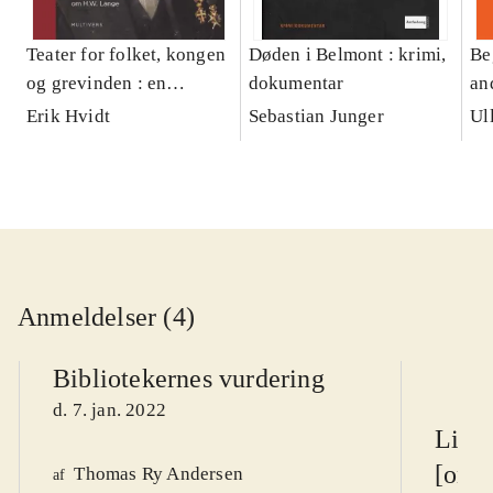
Teater for folket, kongen
Døden i Belmont : krimi,
Be
og grevinden : en
dokumentar
an
teaterhistorie i fem akter
Erik Hvidt
Sebastian Junger
Ul
om Folketeatrets
grundlægger, H.W.
Lange, og hans samtid
Anmeldelser (4)
Bibliotekernes vurdering
d. 7. jan. 2022
Litte
[onli
Thomas Ry Andersen
af