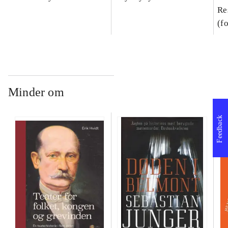
Re
(f
Minder om
Feedback