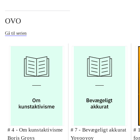
OVO
Gå til serien
# 4 -
Om kunstaktivisme
# 7 -
Bevægeligt akkurat
# 
Boris Groys
Yoyooyoy
fo