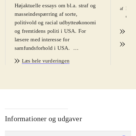
Højaktuelle essays om bl.a. straf og
Kami
af
masseindespærring af sorte,
d. 7
politivold og racial udbytteøkonomi
og fremtidens politi i USA. For
Læs
læsere med interesse for
Læs
samfundsforhold i USA
.
Jackie Wang er en amerikansk black
Læs hele vurderingen
studies-forsker, fængelsabolitionist,
digter, performancekunstner og
adjunkt ved Southern University of
California. I bogens syv essays
analyserer hun med afsæt i teori,
poesi og personlige erfaringer det
amerikanske fængselssamfund ud fra
Informationer og udgaver
senkapitalismens dynamikker. Hun
stiller bl.a. skarpt på algoritmiske