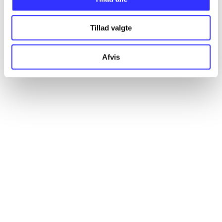
Artikler
Alle registrerede artikler fordelt på udgivelser
Tillad valgte
...
Afvis
...
...
...
...