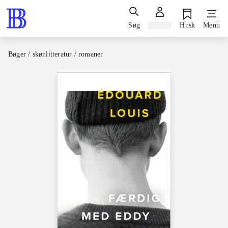
Søg
Log ind
Husk
Menu
Bøger / skønlitteratur / romaner