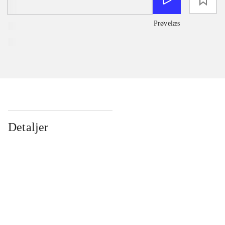
loading
Prøvelæs
Detaljer
...
...
...
...
...
...
...
...