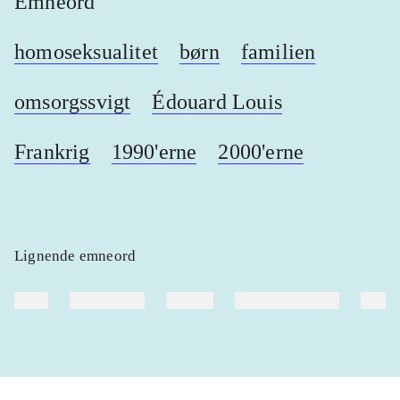
Emneord
homoseksualitet
børn
familien
omsorgssvigt
Édouard Louis
Frankrig
1990'erne
2000'erne
Lignende emneord
heste
børnebøger
ridning
hestesygdomme
vokal