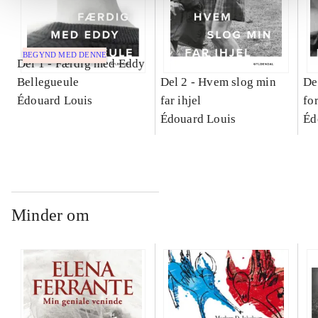
BEGYND MED DENNE
Del 1 -
Færdig med Eddy
Bellegueule
Del 2 -
Hvem slog min
De
Édouard Louis
far ihjel
fo
Édouard Louis
Éd
Minder om