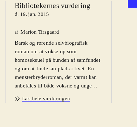
Bibliotekernes vurdering
d. 19. jan. 2015
Gy
Marion Tirsgaard
af
Barsk og rørende selvbiografisk
F
af
roman om at vokse op som
2
homoseksuel på bunden af samfundet
og om at finde sin plads i livet. En
mønsterbryderroman, der varmt kan
anbefales til både voksne og unge
læsere fra 16 år
.
Læs hele vurderingen
Eddy Belleguele er allerede som lille
anderledes end de andre drenge i den
lille nordfranske flække, hvor han
vokser op. Han er tyndere, blidere og