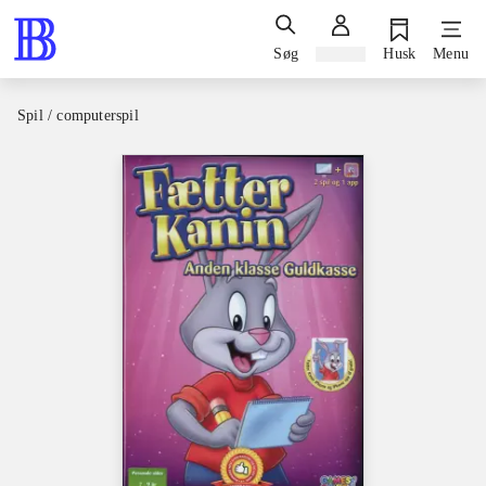
Søg
Log ind
Husk
Menu
Spil / computerspil