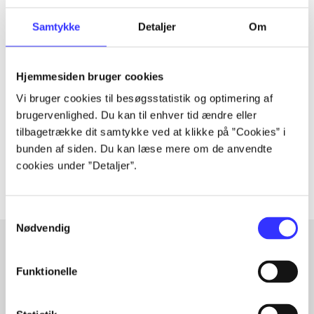
Samtykke
Detaljer
Om
Tidsskrift
Artiklen er en del af
Hjemmesiden bruger cookies
Vi bruger cookies til besøgsstatistik og optimering af
lorem ipsum dolor sit amet ...
brugervenlighed. Du kan til enhver tid ændre eller
Tidsskrift
tilbagetrække dit samtykke ved at klikke på ”Cookies” i
bunden af siden. Du kan læse mere om de anvendte
Artiklerne i
handler ofte om
cookies under ”Detaljer”.
Samtykkevalg
Nødvendig
Funktionelle
Artikler med samme emner
Fra