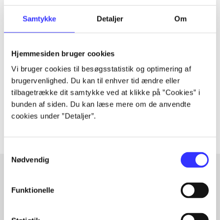
Samtykke
Detaljer
Om
Tidsskrift
Artiklen er en del af
Hjemmesiden bruger cookies
Vi bruger cookies til besøgsstatistik og optimering af
lorem ipsum dolor sit amet ...
brugervenlighed. Du kan til enhver tid ændre eller
Tidsskrift
tilbagetrække dit samtykke ved at klikke på ”Cookies” i
bunden af siden. Du kan læse mere om de anvendte
Artiklerne i
handler ofte om
cookies under ”Detaljer”.
Samtykkevalg
Nødvendig
Funktionelle
Artikler med samme emner
Fra