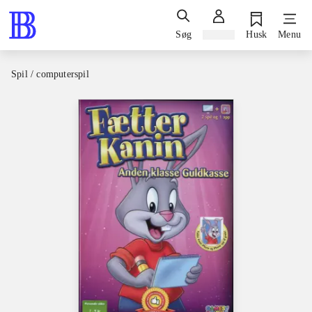
Søg
Log ind
Husk
Menu
Spil / computerspil