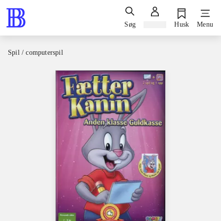
Søg
Log ind
Husk
Menu
Spil / computerspil