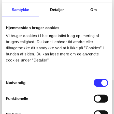
Samtykke
Detaljer
Om
Tidsskrift
Artiklen er en del af
Hjemmesiden bruger cookies
Vi bruger cookies til besøgsstatistik og optimering af
lorem ipsum dolor sit amet ...
brugervenlighed. Du kan til enhver tid ændre eller
Tidsskrift
tilbagetrække dit samtykke ved at klikke på ”Cookies” i
bunden af siden. Du kan læse mere om de anvendte
Artiklerne i
handler ofte om
cookies under ”Detaljer”.
Samtykkevalg
Nødvendig
Funktionelle
Artikler med samme emner
Fra