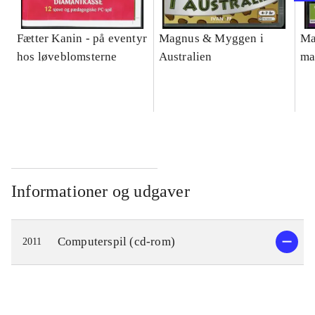
Fætter Kanin - på eventyr
Magnus & Myggen i
Ma
hos løveblomsterne
Australien
ma
Informationer og udgaver
Computerspil (cd-rom)
2011