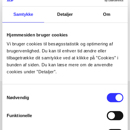
Tidsskrift
Samtykke
Detaljer
Om
Artiklen er en del af
Hjemmesiden bruger cookies
lorem ipsum dolor sit amet ...
Vi bruger cookies til besøgsstatistik og optimering af
Tidsskrift
brugervenlighed. Du kan til enhver tid ændre eller
Artiklerne i
handler ofte om
tilbagetrække dit samtykke ved at klikke på ”Cookies” i
bunden af siden. Du kan læse mere om de anvendte
cookies under ”Detaljer”.
Samtykkevalg
Nødvendig
Artikler med samme emner
Fra
Funktionelle