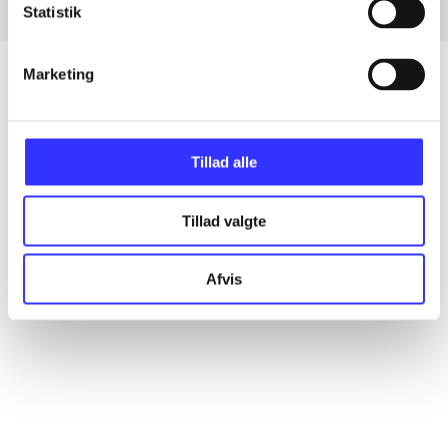
Statistik
Marketing
Artikler
Tillad alle
Alle registrerede artikler fordelt på udgivelser
Tillad valgte
...
Afvis
...
...
...