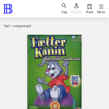
Søg
Log ind
Husk
Menu
Spil / computerspil