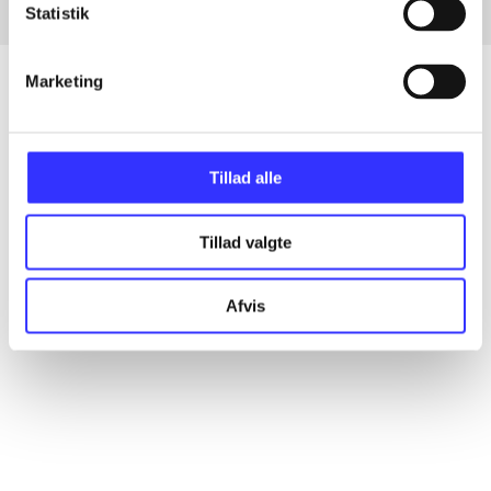
Statistik
Marketing
Artikler
Tillad alle
Alle registrerede artikler fordelt på udgivelser
Tillad valgte
...
Afvis
...
...
...