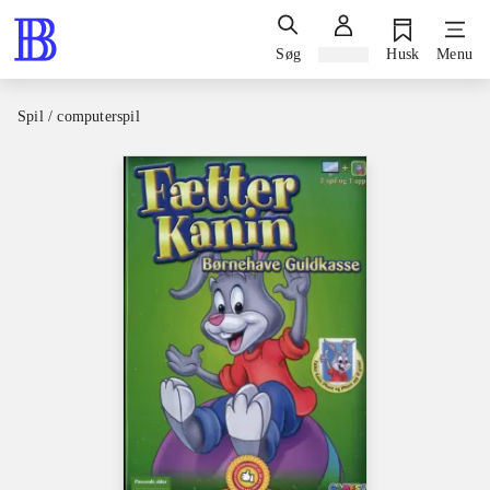
Søg
Log ind
Husk
Menu
Spil / computerspil