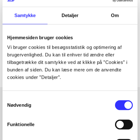
Tidsskrift
Samtykke
Detaljer
Om
Artiklen er en del af
Hjemmesiden bruger cookies
lorem ipsum dolor sit amet ...
Vi bruger cookies til besøgsstatistik og optimering af
Tidsskrift
brugervenlighed. Du kan til enhver tid ændre eller
Artiklerne i
handler ofte om
tilbagetrække dit samtykke ved at klikke på ”Cookies” i
bunden af siden. Du kan læse mere om de anvendte
cookies under ”Detaljer”.
Samtykkevalg
Nødvendig
Artikler med samme emner
Fra
Funktionelle