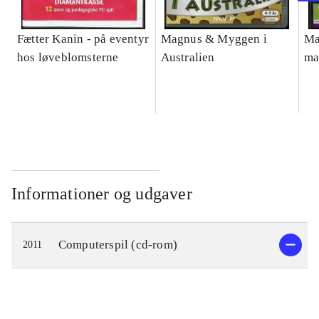
Fætter Kanin - på eventyr
Magnus & Myggen i
Ma
hos løveblomsterne
Australien
ma
Informationer og udgaver
Computerspil (cd-rom)
2011