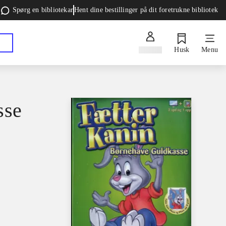
Spørg en bibliotekar
Hent dine bestillinger på dit foretrukne bibliotek
Log ind
Husk
Menu
sse