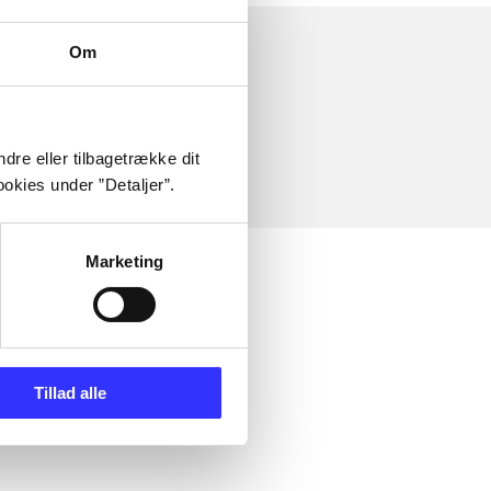
Om
dre eller tilbagetrække dit
okies under ”Detaljer”.
Marketing
Tillad alle