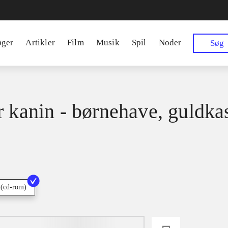
øger
Artikler
Film
Musik
Spil
Noder
Søg
r kanin - børnehave, guldka
 (cd-rom)