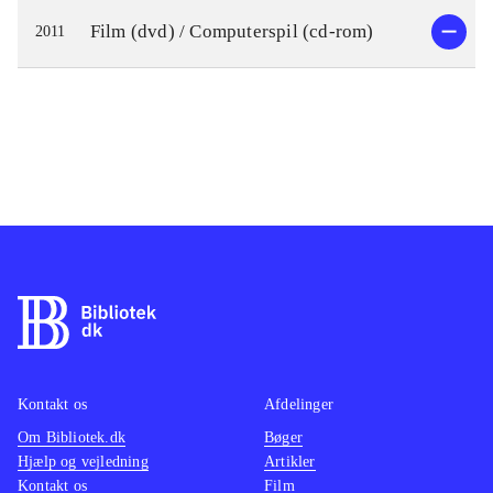
Film (dvd) / Computerspil (cd-rom)
2011
Kontakt os
Afdelinger
Om Bibliotek.dk
Bøger
Hjælp og vejledning
Artikler
Kontakt os
Film