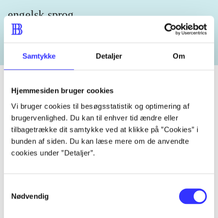
engelsk sprog
Samtykke
Detaljer
Om
Hjemmesiden bruger cookies
Vi bruger cookies til besøgsstatistik og optimering af
Tidsskrift
brugervenlighed. Du kan til enhver tid ændre eller
Artiklen er en del af
tilbagetrække dit samtykke ved at klikke på ”Cookies” i
bunden af siden. Du kan læse mere om de anvendte
cookies under ”Detaljer”.
lorem ipsum dolor sit amet ...
Tidsskrift
Artiklerne i
handler ofte om
Samtykkevalg
Nødvendig