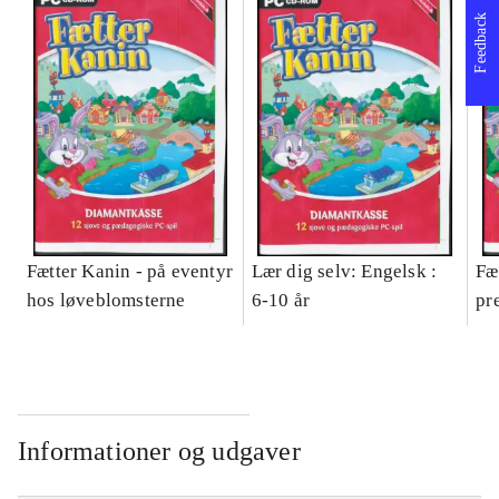
Feedback
Fætter Kanin - på eventyr
Lær dig selv: Engelsk :
Fæ
hos løveblomsterne
6-10 år
pr
Informationer og udgaver