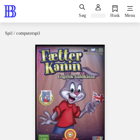
Søg
Log ind
Husk
Menu
Spil / computerspil