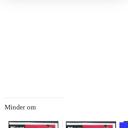
...
...
...
...
Minder om