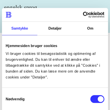
engelsk sprog
Samtykke
Detaljer
Om
Hjemmesiden bruger cookies
Vi bruger cookies til besøgsstatistik og optimering af
Tidsskrift
brugervenlighed. Du kan til enhver tid ændre eller
Artiklen er en del af
tilbagetrække dit samtykke ved at klikke på ”Cookies” i
bunden af siden. Du kan læse mere om de anvendte
cookies under ”Detaljer”.
lorem ipsum dolor sit amet ...
Tidsskrift
Artiklerne i
handler ofte om
Samtykkevalg
Nødvendig