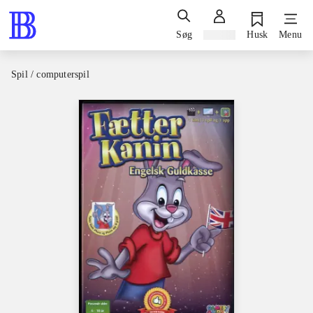
Søg
Log ind
Husk
Menu
Spil / computerspil