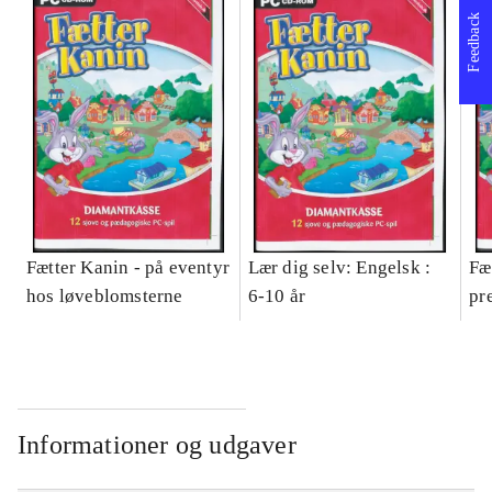
Feedback
Fætter Kanin - på eventyr
Lær dig selv: Engelsk :
Fæ
hos løveblomsterne
6-10 år
pr
Informationer og udgaver