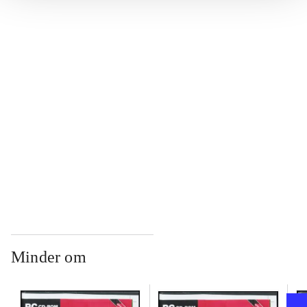
...
...
...
...
Minder om