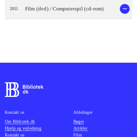
Film (dvd) / Computerspil (cd-rom)
2011
Kontakt os
Afdelinger
Om Bibliotek.dk
Bøger
Hjælp og vejledning
Artikler
Kontakt os
Film