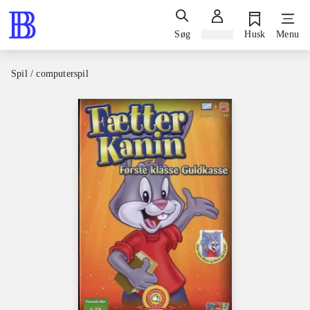
Søg
Log ind
Husk
Menu
Spil / computerspil