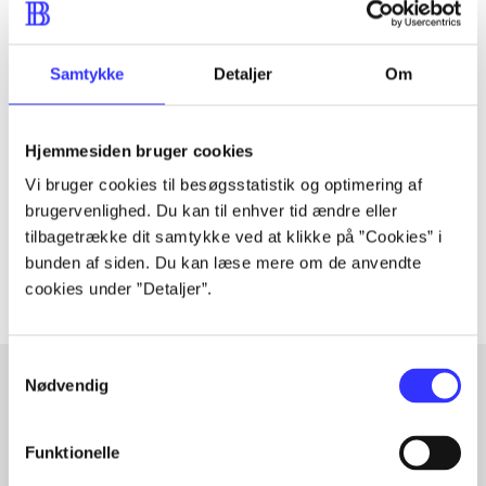
Samtykke
Detaljer
Om
Tidsskrift
Artiklen er en del af
Hjemmesiden bruger cookies
lorem ipsum dolor sit amet ...
Vi bruger cookies til besøgsstatistik og optimering af
Tidsskrift
brugervenlighed. Du kan til enhver tid ændre eller
tilbagetrække dit samtykke ved at klikke på ”Cookies” i
Artiklerne i
handler ofte om
bunden af siden. Du kan læse mere om de anvendte
cookies under ”Detaljer”.
Samtykkevalg
Nødvendig
Artikler med samme emner
Funktionelle
Fra