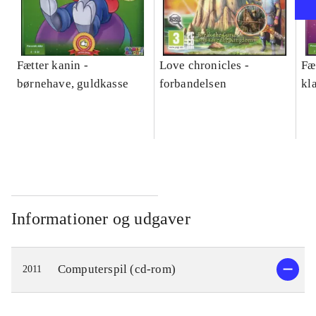
Fætter kanin -
Love chronicles -
Fæ
børnehave, guldkasse
forbandelsen
kl
Informationer og udgaver
Computerspil (cd-rom)
2011