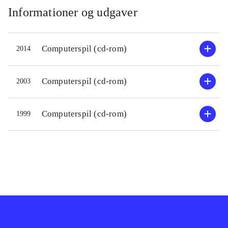
Som i andre Fætter Kanin-udgivelser
Informationer og udgaver
er der store udfordringer for
målgruppen - her fra 3-5 år. Et
Computerspil (cd-rom)
2014
vendespil går ud på at finde romber,
kvadrater, ovaler o.a. I et bogstavspil
skal man ved at åbne lågen med
Computerspil (cd-rom)
2003
bogstav O finde olien, der skal i
middagsretten. Andre spil er dog
Computerspil (cd-rom)
1999
lettere. Et par sjove detaljer er
fjollede forstørrelser, hvor man ved
at kigge i lup kan se livet under
vandet og i det hule træ. Desuden
gemmer Fætter Kanin sig inde i
billeder og skal findes som en anden
"Holger". Der er arbejdet meget med
den pædagogiske indfaldsvinkel og