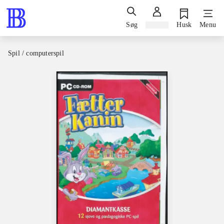
Søg
Log ind
Husk
Menu
Spil / computerspil