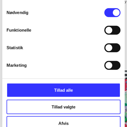
Peter Nagy
Fausto Cardone
To
Samtykkevalg
Nødvendig
Funktionelle
Fætter Kanin klassiker
Statistik
Gå til serien
Marketing
Tillad alle
Tillad valgte
Afvis