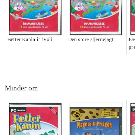
Fætter Kanin i Tivoli
Den store stjernejagt
Fæ
pr
Minder om