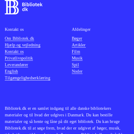
med at vejlede forældre både på
skærmen og i den omfattende
medfølgende manual. Et
gennembearbejdet spil, der ligger i
Kontakt os
Afdelinger
den bedre ende. Fra 3-5 år. Sprog:
Om Bibliotek.dk
Bøger
Hjælp og vejledning
Artikler
dansk. Vær opmærksom på, at
Kontakt os
Film
programmet har installationskode
.
Privatlivspolitik
Musik
Leverandører
Spil
English
Noder
Tilgængelighedserklæring
Bibliotek.dk er en samlet indgang til alle danske bibliotekers
materialer og til hvad der udgives i Danmark. Du kan bestille
materialer og så hente og låne på dit eget bibliotek. Du kan bruge
Bibliotek.dk til at søge frem, hvad der er udgivet af bøger, musik,