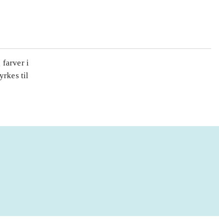
farver i
yrkes til