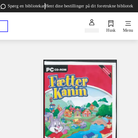
Spørg en bibliotekar
Hent dine bestillinger på dit foretrukne bibliotek
Log ind
Husk
Menu