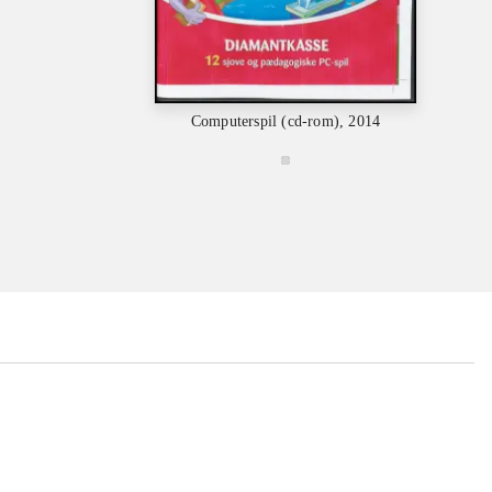
C
Computerspil (cd-rom), 2014
...
...