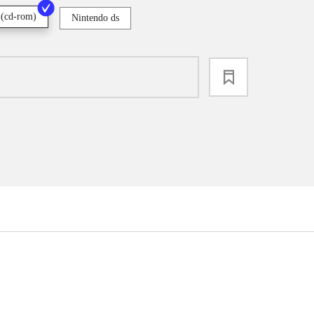
 (cd-rom)
Nintendo ds
loading
...
...
...
...
...