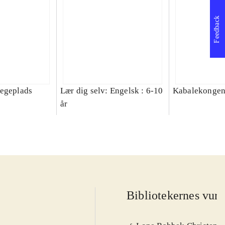
Feedback
legeplads
Lær dig selv: Engelsk : 6-10
Kabalekonge
år
Bibliotekernes vurd