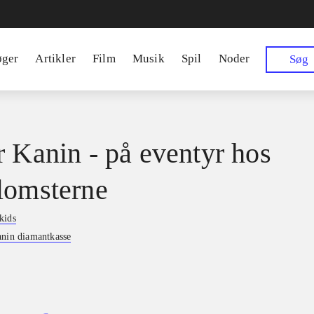
øger
Artikler
Film
Musik
Spil
Noder
Søg
r Kanin - på eventyr hos
lomsterne
kids
anin diamantkasse