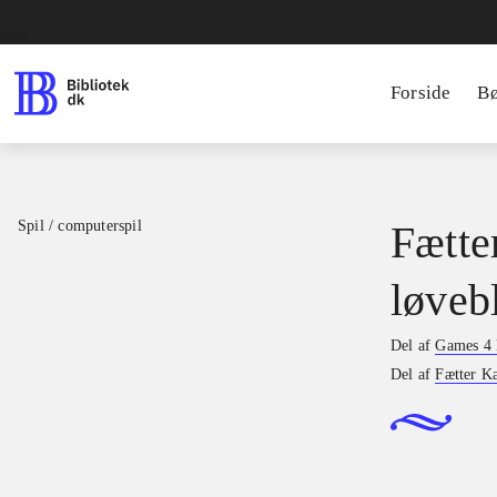
Forside
B
Spil / computerspil
Fætte
løveb
Del af
Games 4 
Del af
Fætter K