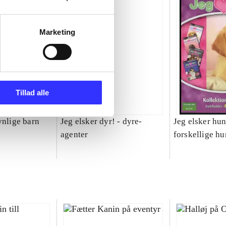
Marketing
Tillad alle
ynlige barn
Jeg elsker dyr! - dyre-
Jeg elsker hun
agenter
forskellige hu