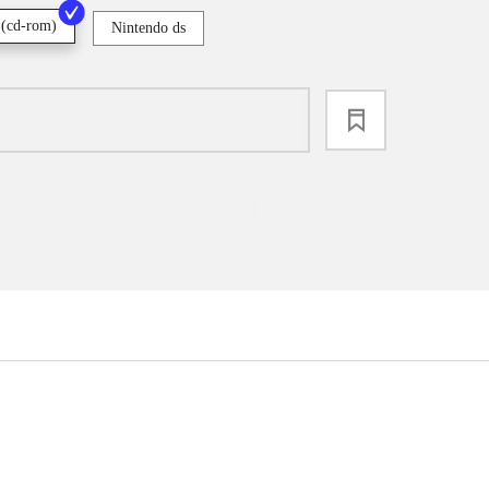
 (cd-rom)
Nintendo ds
loading
...
...
...
...
...