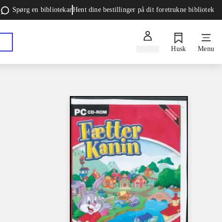
Spørg en bibliotekar
Hent dine bestillinger på dit foretrukne bibliotek
Log ind
Husk
Menu