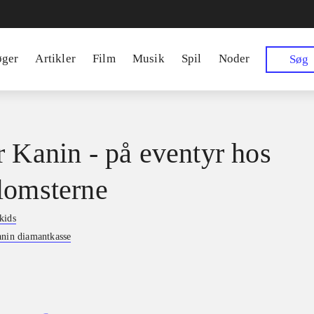
øger
Artikler
Film
Musik
Spil
Noder
Søg
r Kanin - på eventyr hos
lomsterne
kids
anin diamantkasse