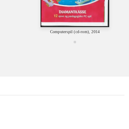
C
Computerspil (cd-rom), 2014
...
...