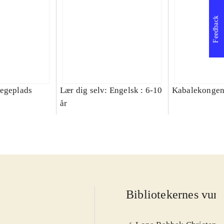
Feedback
legeplads
Lær dig selv: Engelsk : 6-10
Kabalekonge
år
Bibliotekernes vurd