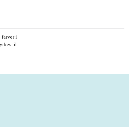
farver i
yrkes til