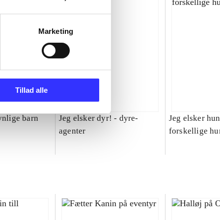
Marketing
Tillad alle
ynlige barn
Jeg elsker dyr! - dyre-
Jeg elsker hun
agenter
forskellige hu