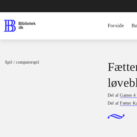
Forside
B
Spil / computerspil
Fætte
løveb
Del af
Games 4 
Del af
Fætter K