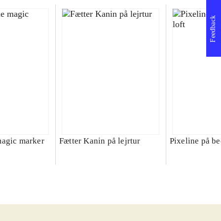
Feedback
magic marker
Fætter Kanin på lejrtur
Pixeline på be