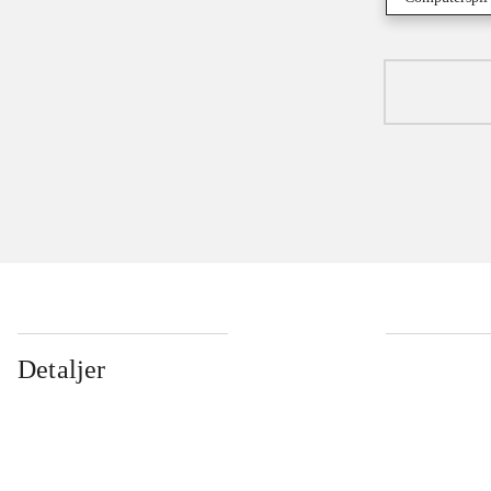
Detaljer
...
...
...
...