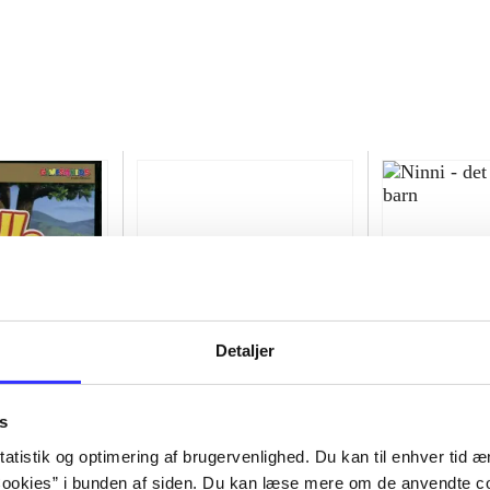
Detaljer
s
eventyr
My little baby
Ninni - det us
atistik og optimering af brugervenlighed. Du kan til enhver tid æn
Fausto Cardone
Tove Jansson
ookies” i bunden af siden. Du kan læse mere om de anvendte co