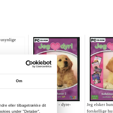
Om
ynlige barn
Jeg elsker dyr! - dyre-
Jeg elsker hun
dre eller tilbagetrække dit
agenter
forskellige hu
okies under ”Detaljer”.