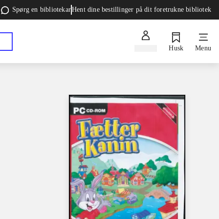
Spørg en bibliotekar
Hent dine bestillinger på dit foretrukne bibliotek
Log ind
Husk
Menu