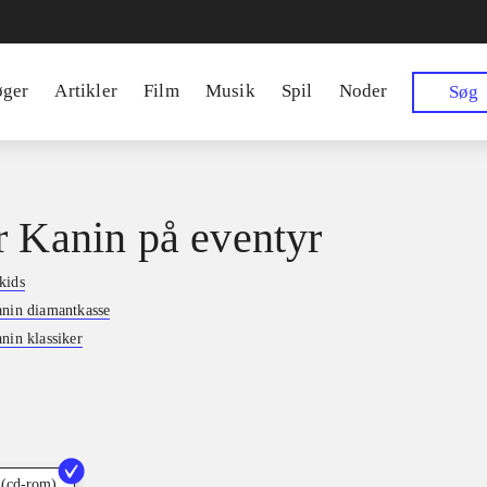
øger
Artikler
Film
Musik
Spil
Noder
Søg
r Kanin på eventyr
kids
anin diamantkasse
nin klassiker
 (cd-rom)