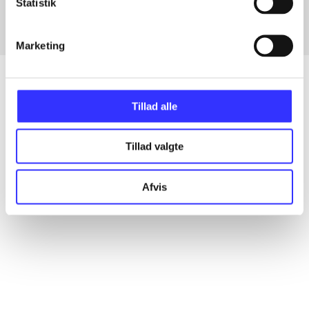
Statistik
Marketing
Tillad alle
Artikler
Alle registrerede artikler fordelt på udgivelser
Tillad valgte
...
Afvis
...
...