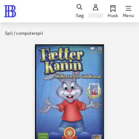
Søg
Log ind
Husk
Menu
Spil / computerspil