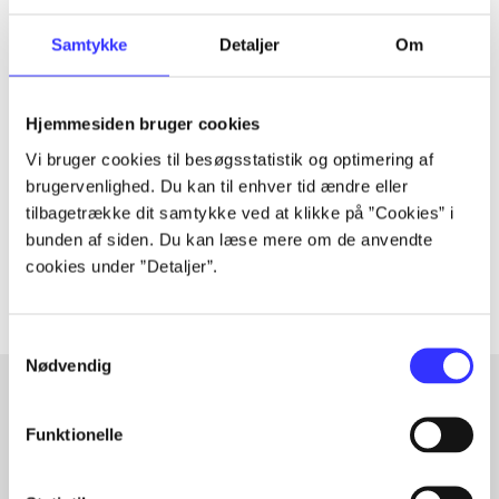
Samtykke
Detaljer
Om
Tidsskrift
Artiklen er en del af
Hjemmesiden bruger cookies
Vi bruger cookies til besøgsstatistik og optimering af
lorem ipsum dolor sit amet ...
brugervenlighed. Du kan til enhver tid ændre eller
tilbagetrække dit samtykke ved at klikke på ”Cookies” i
Tidsskrift
bunden af siden. Du kan læse mere om de anvendte
Artiklerne i
handler ofte om
cookies under ”Detaljer”.
Samtykkevalg
Nødvendig
Funktionelle
Artikler med samme emner
Fra