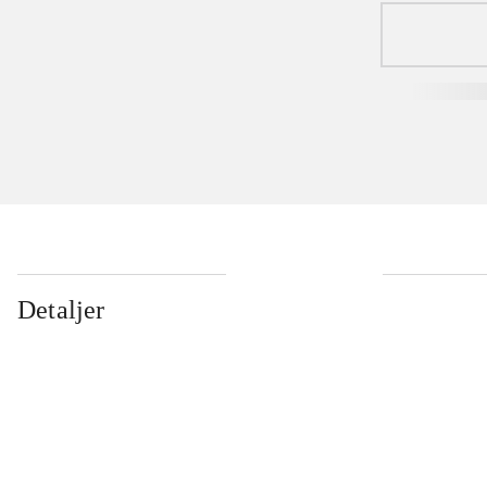
Detaljer
...
...
...
...