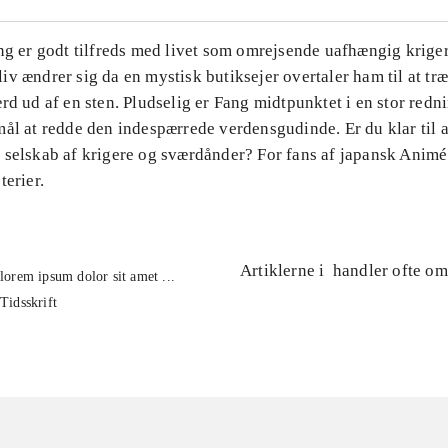
ng er godt tilfreds med livet som omrejsende uafhængig krige
v ændrer sig da en mystisk butiksejer overtaler ham til at tr
rd ud af en sten. Pludselig er Fang midtpunktet i en stor redn
ål at redde den indespærrede verdensgudinde. Er du klar til a
 selskab af krigere og sværdånder? For fans af japansk Animé
terier.
Artiklerne i
handler ofte om
lorem ipsum dolor sit amet ...
Tidsskrift