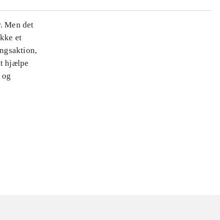
r. Men det
ække et
ingsaktion,
t hjælpe
 og