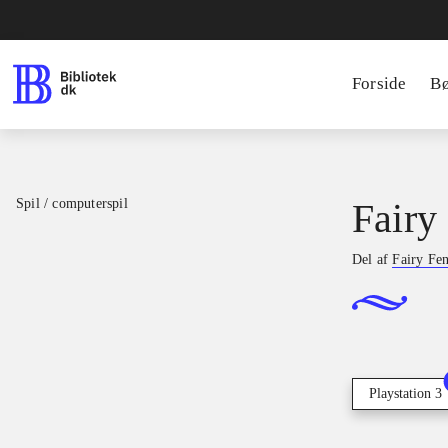
Forside
B
Spil / computerspil
Fairy
Del af
Fairy Fe
Playstation 3