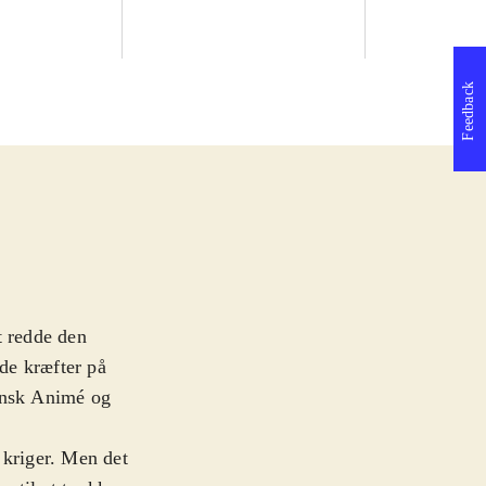
Feedback
t redde den
de kræfter på
pansk Animé og
 kriger. Men det