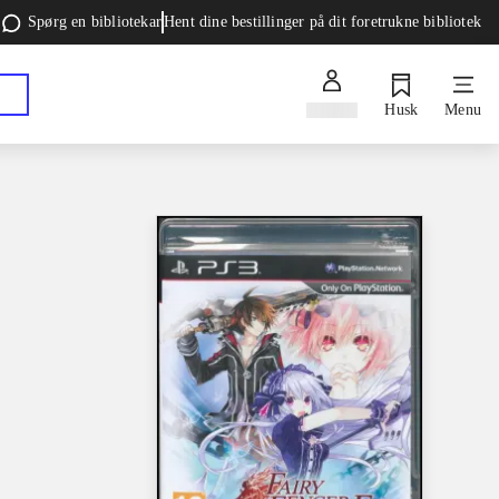
Spørg en bibliotekar
Hent dine bestillinger på dit foretrukne bibliotek
Log ind
Husk
Menu