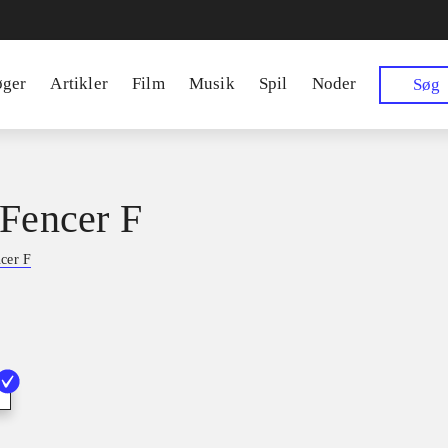
øger
Artikler
Film
Musik
Spil
Noder
Søg
 Fencer F
ncer F