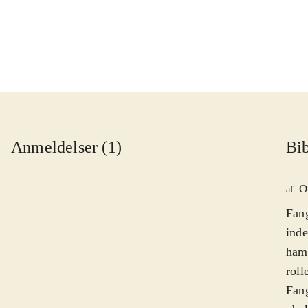
Anmeldelser (1)
Bib
O
af
Fang
inde
ham 
roll
Fang