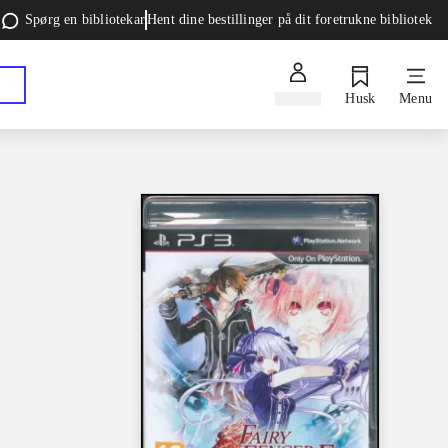
Spørg en bibliotekar
Hent dine bestillinger på dit foretrukne bibliotek
Log ind
Husk
Menu