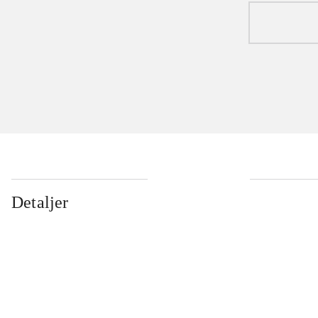
Detaljer
...
...
...
...