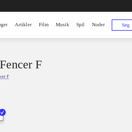
øger
Artikler
Film
Musik
Spil
Noder
Søg
 Fencer F
ncer F