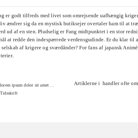
ng er godt tilfreds med livet som omrejsende uafhængig krige
v ændrer sig da en mystisk butiksejer overtaler ham til at tr
rd ud af en sten. Pludselig er Fang midtpunktet i en stor redn
ål at redde den indespærrede verdensgudinde. Er du klar til a
 selskab af krigere og sværdånder? For fans af japansk Animé
terier.
Artiklerne i
handler ofte om
lorem ipsum dolor sit amet ...
Tidsskrift