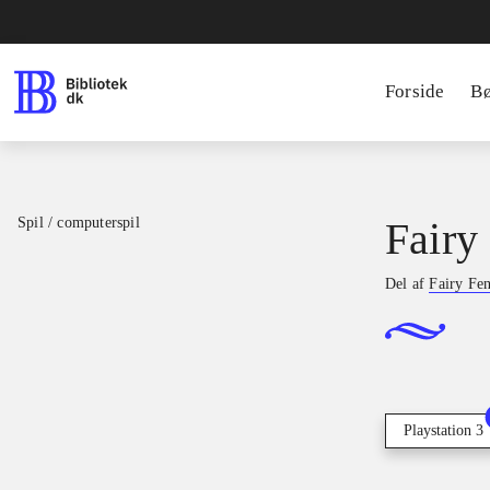
Forside
B
Spil / computerspil
Fairy
Del af
Fairy Fe
Playstation 3