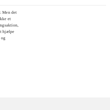
r. Men det
ække et
ingsaktion,
t hjælpe
 og