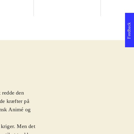
Feedback
t redde den
de kræfter på
pansk Animé og
 kriger. Men det