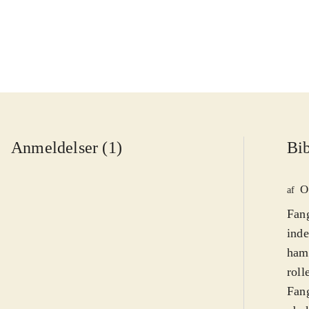
Anmeldelser (1)
Bib
O
af
Fang
inde
ham 
roll
Fang