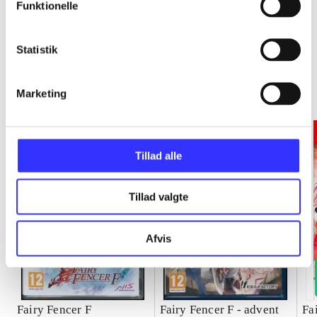
Funktionelle
Statistik
Fairy Fencer F
Gå til serien
Marketing
Tillad alle
Tillad valgte
Afvis
Fairy Fencer F
Fairy Fencer F - advent
Fa