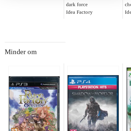
dark force
ch
Idea Factory
Id
Minder om