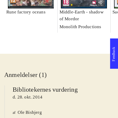
Rune factory oceans
Middle-Earth - shadow
Sa
of Mordor
Monolith Productions
Feedback
Anmeldelser (1)
Bibliotekernes vurdering
d. 28. okt. 2014
Ole Bisbjerg
af