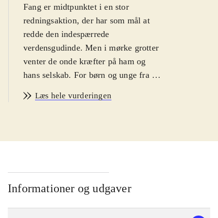
Fang er midtpunktet i en stor
redningsaktion, der har som mål at
redde den indespærrede
verdensgudinde. Men i mørke grotter
venter de onde kræfter på ham og
hans selskab. For børn og unge fra 12
år og fans af japansk Animé og
Læs hele vurderingen
rollespilsmysterier
.
Fang er egentlig godt tilfreds med
livet som rejsende uafhængig kriger.
Men det ubekymrede liv ændrer sig
da en mystisk butiksejer overtaler
ham til at trække et underligt sværd
ud af en sten. Historien i "Fairy
Informationer og udgaver
fencer F" minder om myten om
"sværdet i stenen" - set gennem