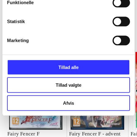
Funktionelle
Statistik
Fairy Fencer F
Gå til serien
Marketing
Tillad alle
Tillad valgte
Afvis
Fairy Fencer F
Fairy Fencer F - advent
Fa