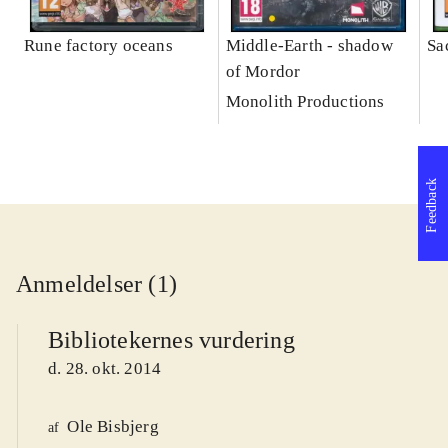
Rune factory oceans
Middle-Earth - shadow
Sa
of Mordor
Monolith Productions
Feedback
Anmeldelser (1)
Bibliotekernes vurdering
d. 28. okt. 2014
Ole Bisbjerg
af