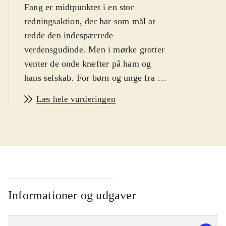
Fang er midtpunktet i en stor
redningsaktion, der har som mål at
redde den indespærrede
verdensgudinde. Men i mørke grotter
venter de onde kræfter på ham og
hans selskab. For børn og unge fra 12
år og fans af japansk Animé og
Læs hele vurderingen
rollespilsmysterier
.
Fang er egentlig godt tilfreds med
livet som rejsende uafhængig kriger.
Men det ubekymrede liv ændrer sig
da en mystisk butiksejer overtaler
ham til at trække et underligt sværd
ud af en sten. Historien i "Fairy
Informationer og udgaver
fencer F" minder om myten om
"sværdet i stenen" - set gennem