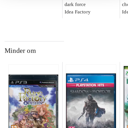
dark force
ch
Idea Factory
Id
Minder om