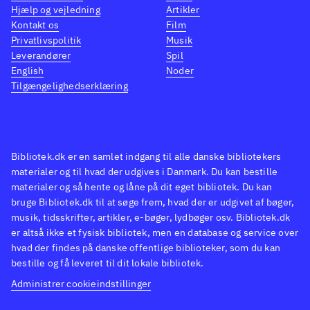
Hjælp og vejledning
Artikler
prangende i den bedre ende af
Kontakt os
Film
japansk Animé. Spillets
Privatlivspolitik
Musik
framerate giver ind imellem
Leverandører
Spil
problemer for afviklingen.
English
Noder
Tilgængelighedserklæring
Grafik og lyd/musik passer godt
sammen. Den dårlige framerate
og lidt tynde historie trækker
ned, men det opvejes til dels af
Bibliotek.dk er en samlet indgang til alle danske bibliotekers
de originale charmerende
materialer og til hvad der udgives i Danmark. Du kan bestille
figurer og ret intense gameplay.
materialer og så hente og låne på dit eget bibliotek. Du kan
bruge Bibliotek.dk til at søge frem, hvad der er udgivet af bøger,
Spillet er udgivet august 2014.
musik, tidsskrifter, artikler, e-bøger, lydbøger osv. Bibliotek.dk
PEGI: 12 år med ikoner for
er altså ikke et fysisk bibliotek, men en database og service over
voldsomt sprog, sex og vold.
hvad der findes på danske offentlige biblioteker, som du kan
Intet af dette er dog så
bestille og få leveret til dit lokale bibliotek.
voldsomt, at det vil genere
Administrer cookieindstillinger
danske børn. Sprog: engelsk
.