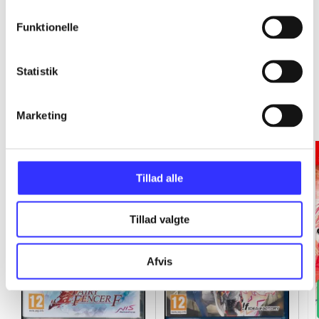
Funktionelle
Statistik
Fairy Fencer F
Gå til serien
Marketing
Tillad alle
Tillad valgte
Afvis