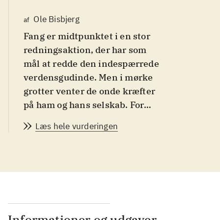
Ole Bisbjerg
af
Fang er midtpunktet i en stor
redningsaktion, der har som
mål at redde den indespærrede
verdensgudinde. Men i mørke
grotter venter de onde kræfter
på ham og hans selskab. For
børn og unge fra 12 år og fans af
Læs hele vurderingen
japansk Animé og
rollespilsmysterier
.
Fang er egentlig godt tilfreds
med livet som rejsende
uafhængig kriger. Men det
ubekymrede liv ændrer sig da
en mystisk butiksejer overtaler
Informationer og udgaver