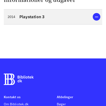
ham til at trække et underligt
sværd ud af en sten. Historien i
Playstation 3
2014
"Fairy fencer F" minder om
myten om "sværdet i stenen" -
set gennem japansk Animé.
Spilleren og hans hold af
krigere skal frigøre kræfterne i
de skjulte sværd (sværdånder)
for at opbygge styrke nok til at
vinde over de onde kræfter, der
har bortført verdensgudinden.
Gameplay består af opdagelse i
mørke grotter, indsamling af
effekter og tur-baserede kampe
mod de onde. Sprog: engelsk
.
Kontakt os
Afdelinger
Spillet er uden at være
Om Bibliotek.dk
Bøger