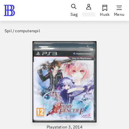
Søg
Log ind
Husk
Menu
Spil / computerspil
Playstation 3, 2014