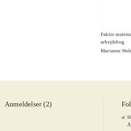
Faktor matemat
arbejdsbog
Marianne Hol
Anmeldelser (2)
Fo
S
af
Å