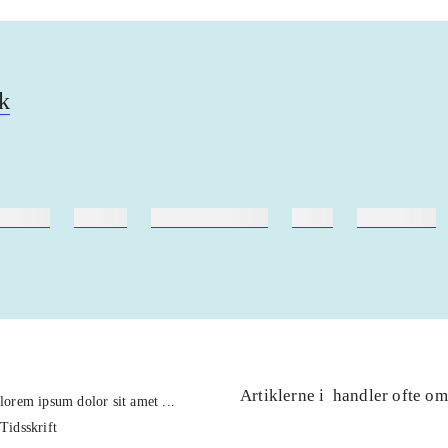
k
ebøger
ridning
hestesygdomme
vokal
sygdomme
Artiklerne i
handler ofte om
lorem ipsum dolor sit amet ...
Tidsskrift