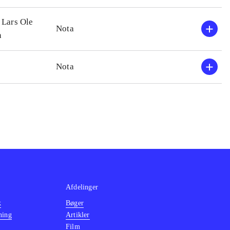
 Lars Ole
Nota
n
Nota
Afdelinger
k
Bøger
ning
Artikler
Film