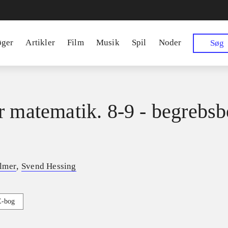
øger
Artikler
Film
Musik
Spil
Noder
Søg
r matematik. 8-9 - begrebs
,
lmer
Svend Hessing
E-bog