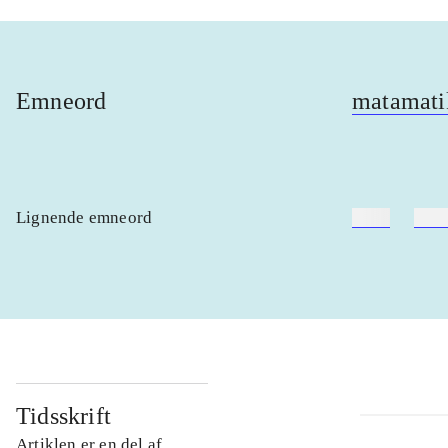
Emneord
matamati
Lignende emneord
heste
børn
Tidsskrift
Artiklen er en del af