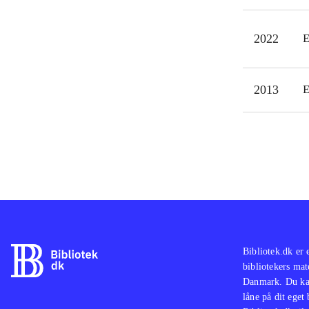
2022
E
2013
E
Bibliotek.dk er 
bibliotekers mat
Danmark. Du kan
låne på dit eget