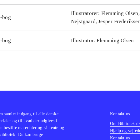
Illustratorer: Flemming Olsen,
-bog
Nejstgaard, Jesper Frederikse
-bog
Illustrator: Flemming Olsen
en samlet indgang til alle danske
Kontakt os
erialer og til hvad der udgives i
Om Bibliotek.d
 bestille materialer og så hente og
Hjælp og vejled
 bibliotek. Du kan bruge
Kontakt os