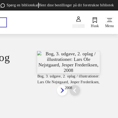
Spørg en bibliotekar
Hent dine bestillinger på dit foretrukne bibliotek
Log ind
Husk
Menu
bog
Bog, 3. udgave, 2. oplag / illustrationer:
Lars Ole Nejstgaard, Jesper Frederiksen,
2008