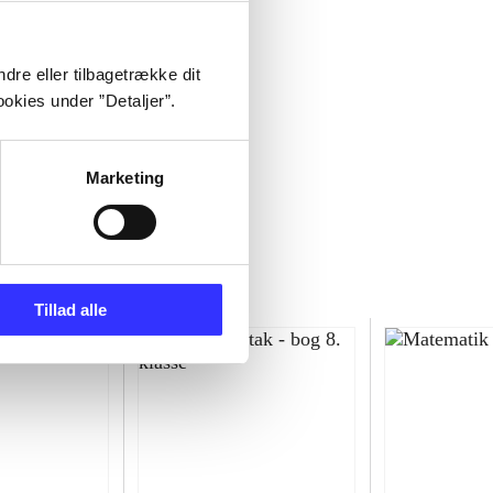
dre eller tilbagetrække dit
okies under ”Detaljer”.
Marketing
Tillad alle