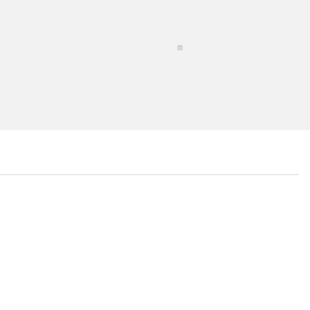
...
...