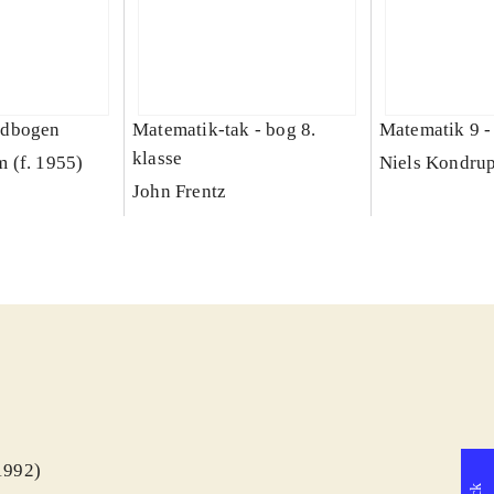
ndbogen
Matematik-tak - bog 8.
Matematik 9 -
klasse
 (f. 1955)
Niels Kondru
John Frentz
(1992)