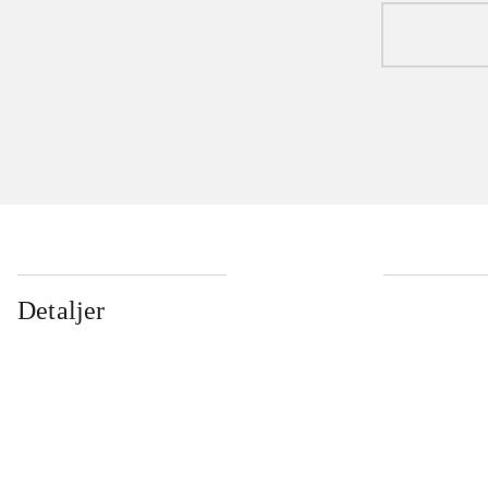
Detaljer
...
...
...
...