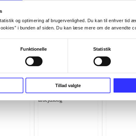
s
atistik og optimering af brugervenlighed. Du kan til enhver tid æn
ookies” i bunden af siden. Du kan læse mere om de anvendte co
Funktionelle
Statistik
Tillad valgte