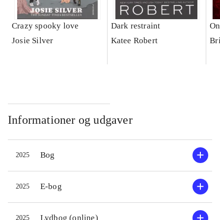
Crazy spooky love
Dark restraint
On
Josie Silver
Katee Robert
Br
Informationer og udgaver
Bog
2025
E-bog
2025
Lydbog (online)
2025