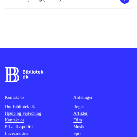
Kontakt os
Afdelinger
Om Bibliotek.dk
Bøger
Hjælp og vejledning
Artikler
Kontakt os
Film
Privatlivspolitik
Musik
Leverandører
Spil