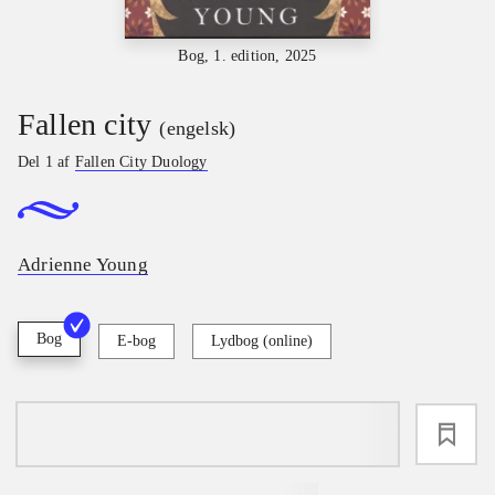
Bog, 1. edition, 2025
Fallen city
(engelsk)
Del 1 af
Fallen City Duology
Adrienne Young
Bog
E-bog
Lydbog (online)
loading