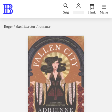
Søg
Log ind
Husk
Menu
Bøger / skønlitteratur / romaner