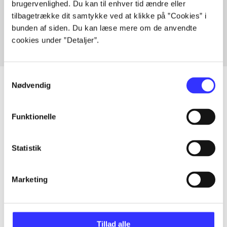
Artikler med samme emner
brugervenlighed. Du kan til enhver tid ændre eller
Fra
tilbagetrække dit samtykke ved at klikke på ”Cookies” i
bunden af siden. Du kan læse mere om de anvendte
cookies under ”Detaljer”.
Samtykkevalg
Nødvendig
Artikler
Funktionelle
Alle registrerede artikler fordelt på udgivelser
Statistik
...
Marketing
...
Tillad alle
...