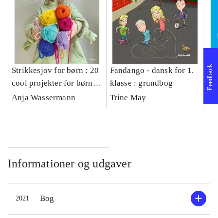
Feedback
Strikkesjov for børn : 20
Fandango - dansk for 1.
Fa
cool projekter for børn
klasse : grundbog
kl
fra 8 år
Bo
Anja Wassermann
Trine May
Tr
Informationer og udgaver
Bog
2021