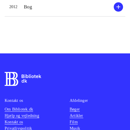
Bog
2012
Kontakt os
Afdelinger
Om Bibliotek.dk
Bøger
Hjælp og vejledning
Artikler
Kontakt os
Film
Privatlivspolitik
Musik