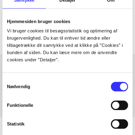
lorem ipsum dolor sit amet ...
Tidsskrift
Hjemmesiden bruger cookies
Artiklerne i
handler ofte om
Vi bruger cookies til besøgsstatistik og optimering af
brugervenlighed. Du kan til enhver tid ændre eller
tilbagetrække dit samtykke ved at klikke på ”Cookies” i
bunden af siden. Du kan læse mere om de anvendte
cookies under ”Detaljer”.
Artikler med samme emner
Samtykkevalg
Fra
Nødvendig
Funktionelle
Statistik