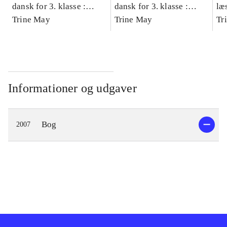
dansk for 3. klasse :
dansk for 3. klasse :
læ
grundbog -- Arbejdsbog.
Trine May
grundbog -- Arbejdsbog.
Trine May
- d
Tr
Bind A
Bind B
gr
Læ
læ
Informationer og udgaver
Bog
2007