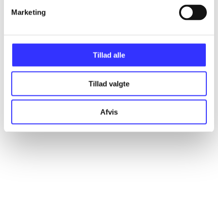
Marketing
Artikler
Alle registrerede artikler fordelt på udgivelser
Tillad alle
...
Tillad valgte
...
Afvis
...
...
...