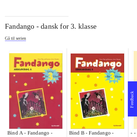
Fandango - dansk for 3. klasse
Gå til serien
Feedback
Bind A -
Fandango -
Bind B -
Fandango -
- 