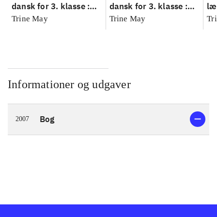
dansk for 3. klasse :
dansk for 3. klasse :
læ
grundbog --
grundbog --
Fa
Trine May
Trine May
Tr
Arbejdsbog. Bind A
Arbejdsbog. Bind B
3.
- 
læ
Informationer og udgaver
Bog
2007