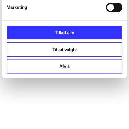
Marketing
Artikler
Alle registrerede artikler fordelt på udgivelser
Tillad alle
...
Tillad valgte
...
Afvis
...
...
...