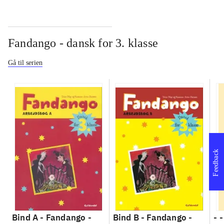
Fandango - dansk for 3. klasse
Gå til serien
Feedback
Bind A -
Fandango -
Bind B -
Fandango -
- 