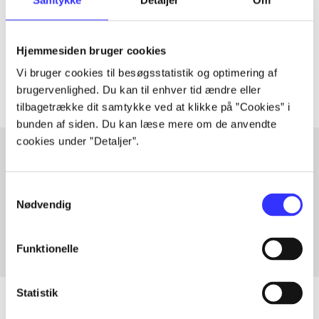
lorem ipsum dolor sit amet ...
Tidsskrift
Hjemmesiden bruger cookies
Artiklerne i
handler ofte om
Vi bruger cookies til besøgsstatistik og optimering af
brugervenlighed. Du kan til enhver tid ændre eller
tilbagetrække dit samtykke ved at klikke på ”Cookies” i
bunden af siden. Du kan læse mere om de anvendte
cookies under ”Detaljer”.
Artikler med samme emner
Samtykkevalg
Fra
Nødvendig
Funktionelle
Statistik