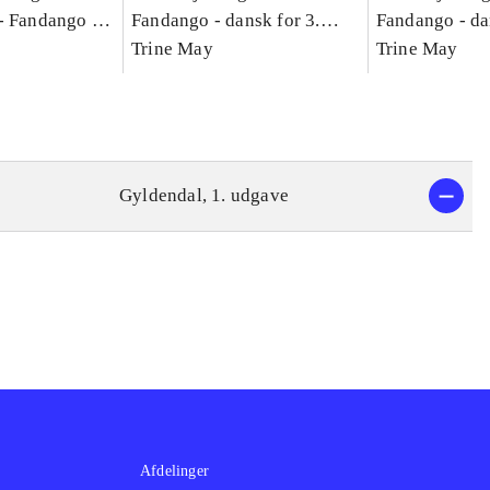
-
Fandango -
Fandango - dansk for 3.
Fandango - da
asse :
klasse : grundbog. - -
Trine May
klasse : grund
Trine May
Arbejdsbog A.
Arbejdsbog B
g til
Gyldendal, 1. udgave
Afdelinger