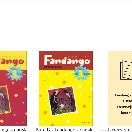
ango - dansk
Bind B -
Fandango - dansk
- - Lærervejle