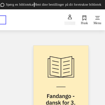
Spørg en bibliotekar
Hent dine bestillinger på dit foretrukne bibliotek
Log ind
Husk
Menu