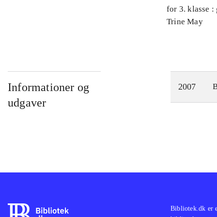
for 3. klasse 
Arbejdsbog. 
Trine May
Informationer og
2007
udgaver
Bibliotek.dk er 