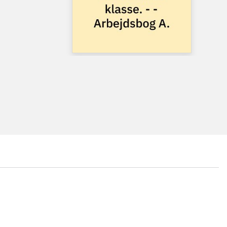
...
...