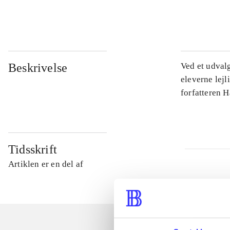
...
Beskrivelse
Ved et udval
eleverne lejl
forfatteren 
Tidsskrift
Artiklen er en del af