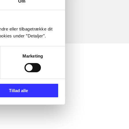
Om
dre eller tilbagetrække dit
okies under ”Detaljer”.
Marketing
Tillad alle