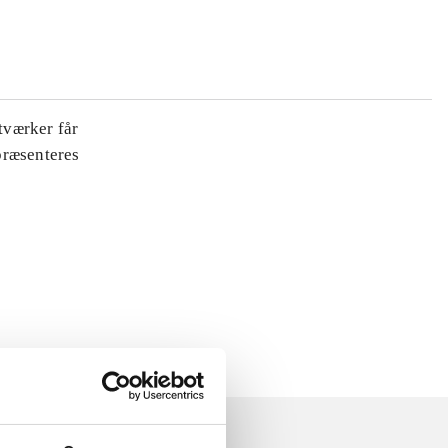
tværker får
 præsenteres