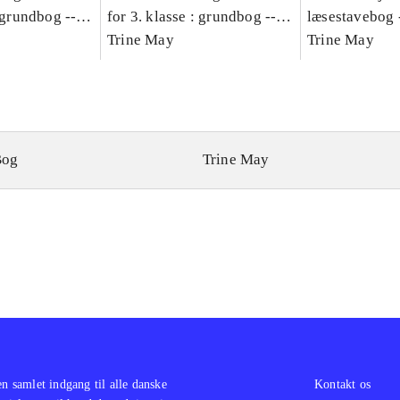
: grundbog --
for 3. klasse : grundbog --
læsestavebog 
Bind A
Arbejdsbog. Bind B
Trine May
dansk for 3. kl
Trine May
grundbog. - -
Lærervejlednin
læsestavebog
Bog
Trine May
en samlet indgang til alle danske
Kontakt os