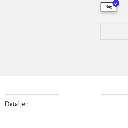
Bog
Detaljer
...
...
...