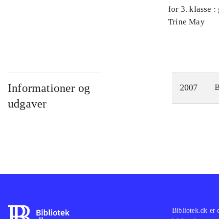
for 3. klasse 
Arbejdsbog. 
Trine May
Informationer og
2007
udgaver
Bibliotek.dk er 