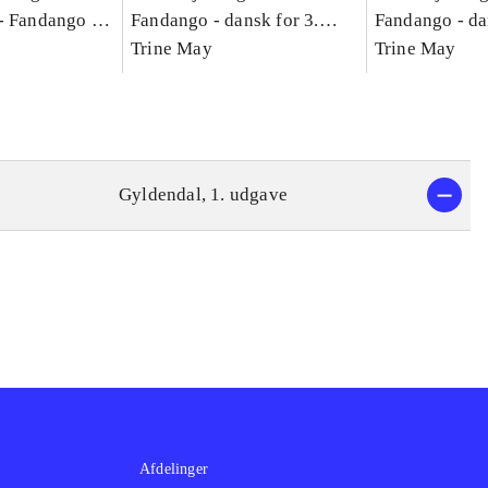
-
Fandango -
Fandango - dansk for 3.
Fandango - da
asse :
klasse : grundbog. - -
Trine May
klasse : grund
Trine May
Arbejdsbog A.
Arbejdsbog B
g til
Gyldendal, 1. udgave
Afdelinger