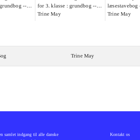
: grundbog --
for 3. klasse : grundbog --
læsestavebog 
Bind A
Arbejdsbog. Bind B
Trine May
dansk for 3. kl
Trine May
grundbog. - -
Lærervejlednin
læsestavebog
Bog
Trine May
en samlet indgang til alle danske
Kontakt os