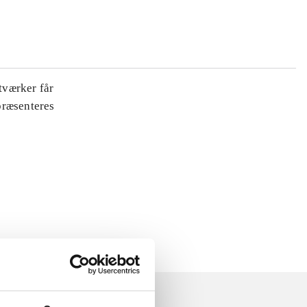
tværker får
 præsenteres