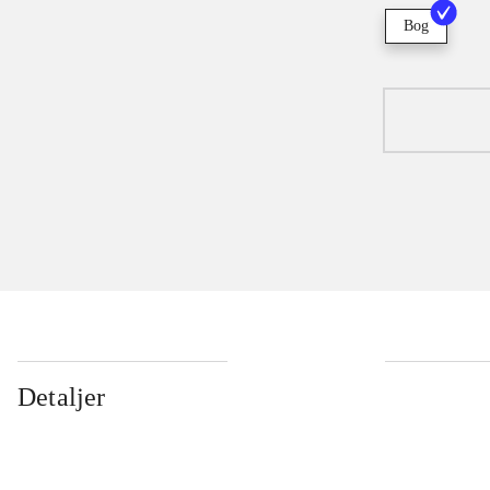
Bog
Detaljer
...
...
...