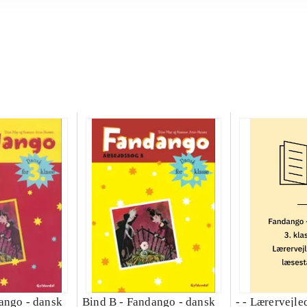
ango - dansk
Bind B -
Fandango - dansk
- - Lærervejle