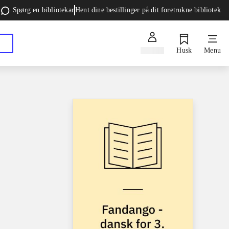
Spørg en bibliotekar
Hent dine bestillinger på dit foretrukne bibliotek
Log ind
Husk
Menu