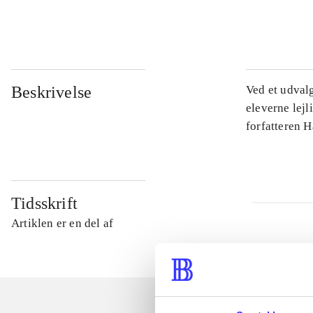
...
Beskrivelse
Ved et udval
eleverne lejl
forfatteren 
Tidsskrift
Artiklen er en del af