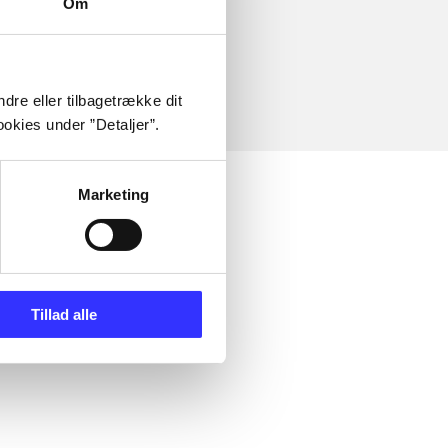
Om
dre eller tilbagetrække dit
okies under ”Detaljer”.
Marketing
Tillad alle