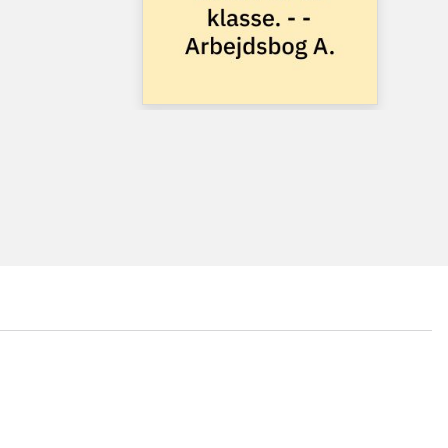
...
...