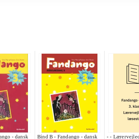
ango - dansk
Bind B -
Fandango - dansk
- - Lærervejle