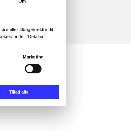
Om
dre eller tilbagetrække dit
okies under ”Detaljer”.
Marketing
Tillad alle