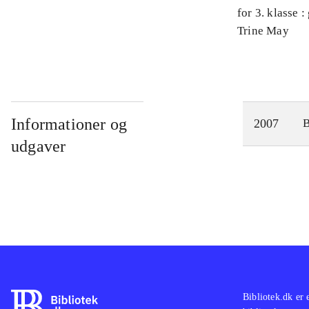
for 3. klasse 
Arbejdsbog. 
Trine May
Informationer og
2007
udgaver
Bibliotek.dk er 