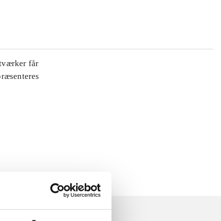
tværker får
 præsenteres