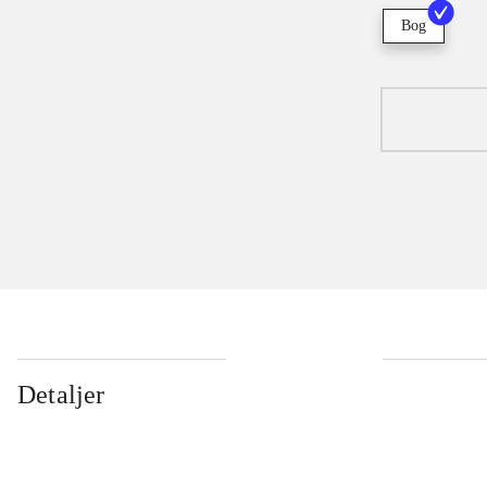
Bog
Detaljer
...
...
...