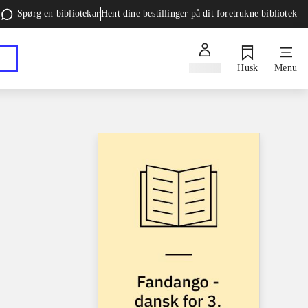
Spørg en bibliotekar
Hent dine bestillinger på dit foretrukne bibliotek
Log ind
Husk
Menu