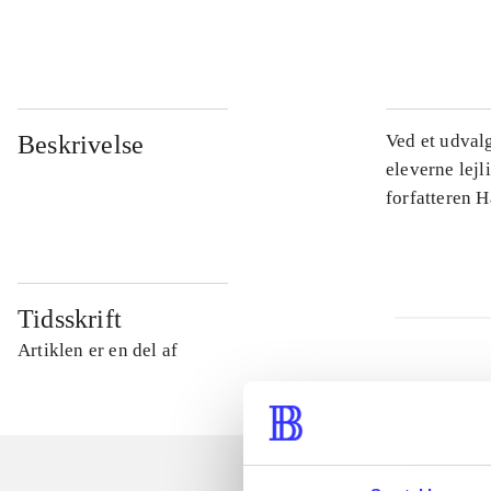
...
Beskrivelse
Ved et udval
eleverne lejl
forfatteren 
Tidsskrift
Artiklen er en del af