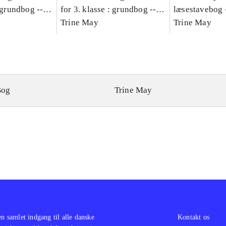
: grundbog --
for 3. klasse : grundbog --
læsestavebog 
Bind A
Arbejdsbog. Bind B
Trine May
dansk for 3. kl
Trine May
grundbog. - -
Lærervejlednin
læsestavebog
Bog
Trine May
en samlet indgang til alle danske
Kontakt os