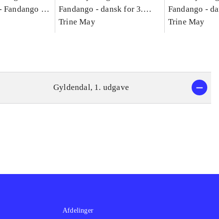
-
Fandango -
Fandango - dansk for 3.
Fandango - da
asse :
klasse : grundbog. - -
Trine May
klasse : grund
Trine May
Arbejdsbog A.
Arbejdsbog B
g til
Gyldendal, 1. udgave
Afdelinger