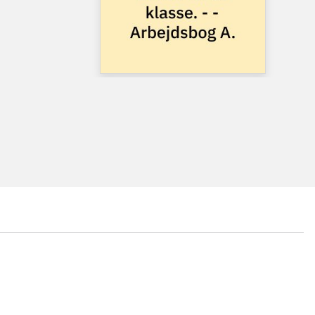
...
...