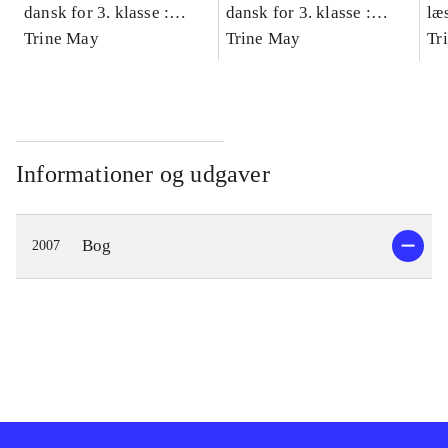
dansk for 3. klasse :
dansk for 3. klasse :
læ
grundbog -- Arbejdsbog.
Trine May
grundbog -- Arbejdsbog.
Trine May
- d
Tr
Bind A
Bind B
gr
Læ
læ
Informationer og udgaver
Bog
2007