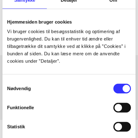
lorem ipsum dolor sit amet ...
Tidsskrift
Hjemmesiden bruger cookies
Artiklerne i
handler ofte om
Vi bruger cookies til besøgsstatistik og optimering af
brugervenlighed. Du kan til enhver tid ændre eller
tilbagetrække dit samtykke ved at klikke på ”Cookies” i
bunden af siden. Du kan læse mere om de anvendte
cookies under ”Detaljer”.
Artikler med samme emner
Samtykkevalg
Fra
Nødvendig
Funktionelle
Statistik