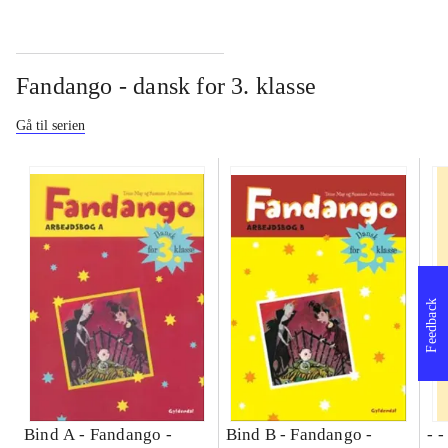
Fandango - dansk for 3. klasse
Gå til serien
Feedback
Bind A -
Fandango -
Bind B -
Fandango -
- 