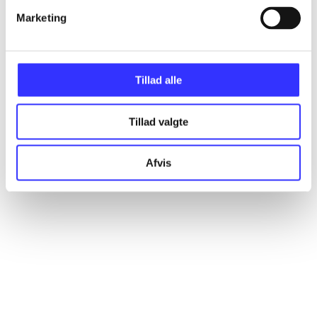
Marketing
Artikler
Alle registrerede artikler fordelt på udgivelser
Tillad alle
...
Tillad valgte
...
Afvis
...
...
...