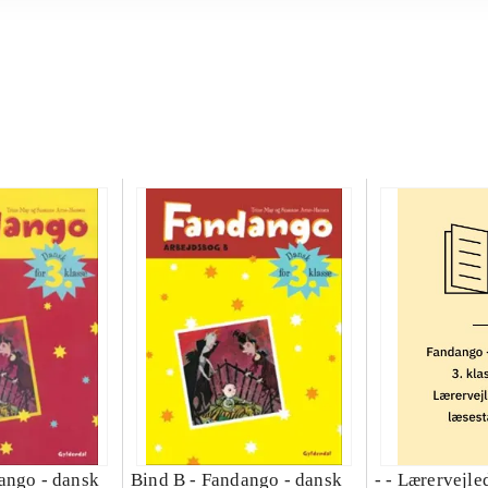
ango - dansk
Bind B -
Fandango - dansk
- - Lærervejle