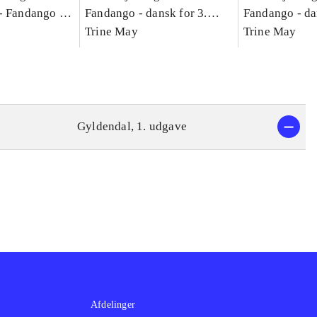
-
Fandango -
Fandango - dansk for 3.
Fandango - da
asse :
klasse : grundbog. - -
Trine May
klasse : grund
Trine May
Arbejdsbog A.
Arbejdsbog B
g til
Gyldendal, 1. udgave
Afdelinger