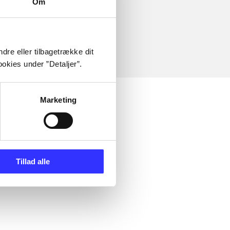
Om
dre eller tilbagetrække dit
okies under ”Detaljer”.
Marketing
Tillad alle