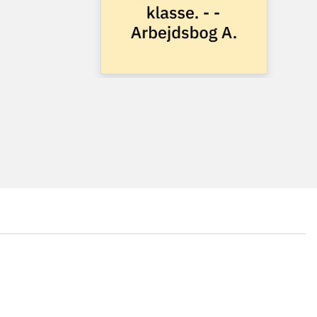
...
...