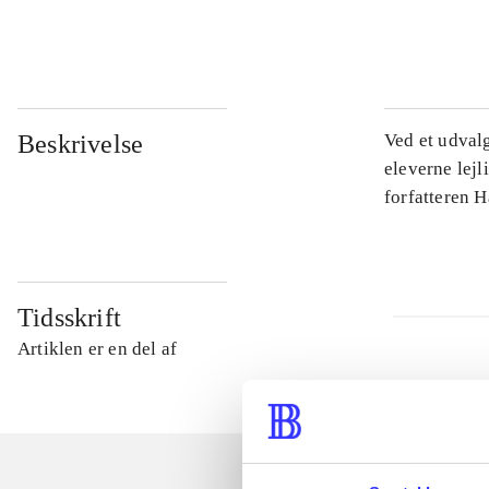
...
Beskrivelse
Ved et udval
eleverne lejl
forfatteren 
Tidsskrift
Artiklen er en del af