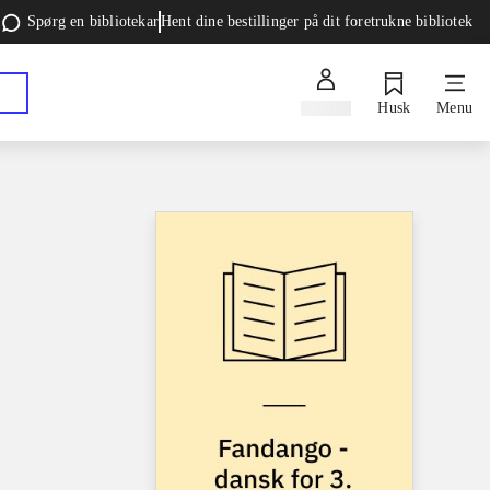
Spørg en bibliotekar
Hent dine bestillinger på dit foretrukne bibliotek
Log ind
Husk
Menu