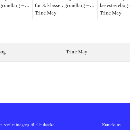
: grundbog --
for 3. klasse : grundbog --
læsestavebog 
Bind A
Arbejdsbog. Bind B
Trine May
dansk for 3. kl
Trine May
grundbog. - -
Lærervejlednin
læsestavebog
Bog
Trine May
en samlet indgang til alle danske
Kontakt os