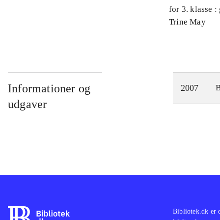
for 3. klasse 
Arbejdsbog. 
Trine May
Informationer og
2007
udgaver
Bibliotek.dk er 