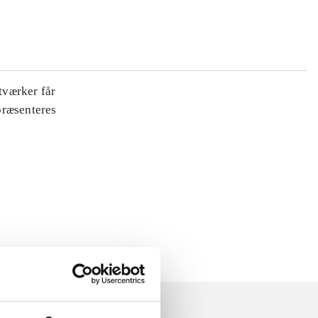
tværker får
 præsenteres