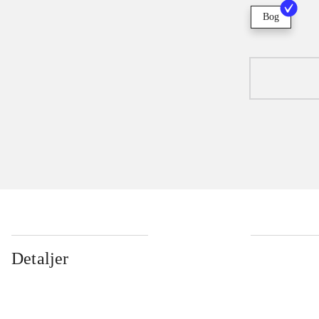
Bog
Detaljer
...
...
...